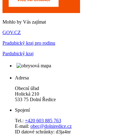
Mohlo by Vás zajímat
GOV.CZ
Pradubický kraj pro rodinu
Pardubický kraj
Adresa
Obecní úřad
Holická 210
533 75 Dolní Ředice
Spojení
Tel.:
+420 603 885 763
E-mail:
obec@dolniredice.cz
ID datové schránky: d3ja4nr