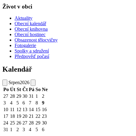
Život v obci
Aktuality
Obecní kalendář
Obecní knihovna
Obecní hostinec
Obsazenost tělocvičny
Fotogalerie
Spolky a sdružení
Předpověď počasí
Kalendář
Srpen
2026
Po
Út
St
Čt
Pá
So
Ne
27
28
29
30
31
1
2
3
4
5
6
7
8
9
10
11
12
13
14
15
16
17
18
19
20
21
22
23
24
25
26
27
28
29
30
31
1
2
3
4
5
6