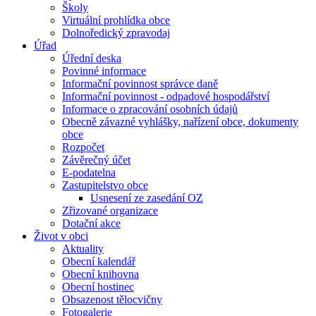
Školy
Virtuální prohlídka obce
Dolnoředický zpravodaj
Úřad
Úřední deska
Povinné informace
Informační povinnost správce daně
Informační povinnost - odpadové hospodářství
Informace o zpracování osobních údajů
Obecně závazné vyhlášky, nařízení obce, dokumenty
obce
Rozpočet
Závěrečný účet
E-podatelna
Zastupitelstvo obce
Usnesení ze zasedání OZ
Zřizované organizace
Dotační akce
Život v obci
Aktuality
Obecní kalendář
Obecní knihovna
Obecní hostinec
Obsazenost tělocvičny
Fotogalerie