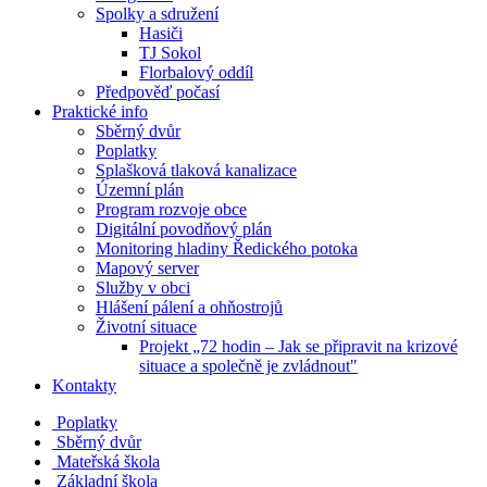
Spolky a sdružení
Hasiči
TJ Sokol
Florbalový oddíl
Předpověď počasí
Praktické info
Sběrný dvůr
Poplatky
Splašková tlaková kanalizace
Územní plán
Program rozvoje obce
Digitální povodňový plán
Monitoring hladiny Ředického potoka
Mapový server
Služby v obci
Hlášení pálení a ohňostrojů
Životní situace
Projekt „72 hodin – Jak se připravit na krizové
situace a společně je zvládnout"
Kontakty
Poplatky
Sběrný dvůr
Mateřská škola
Základní škola