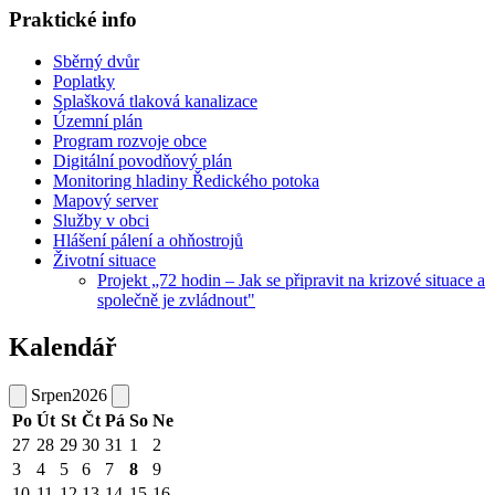
Praktické info
Sběrný dvůr
Poplatky
Splašková tlaková kanalizace
Územní plán
Program rozvoje obce
Digitální povodňový plán
Monitoring hladiny Ředického potoka
Mapový server
Služby v obci
Hlášení pálení a ohňostrojů
Životní situace
Projekt „72 hodin – Jak se připravit na krizové situace a
společně je zvládnout"
Kalendář
Srpen
2026
Po
Út
St
Čt
Pá
So
Ne
27
28
29
30
31
1
2
3
4
5
6
7
8
9
10
11
12
13
14
15
16