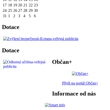
17
18
19
20
21
22
23
24
25
26
27
28
29
30
31
1
2
3
4
5
6
Dotace
Dotace
Občan+
Přejít na portál Občan+
Informace od nás