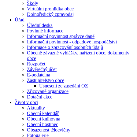
Školy
Virtuální prohlídka obce
Dolnoředický zpravodaj
Úřad
Úřední deska
Povinné informace
Informační povinnost správce daně
Informační povinnost - odpadové hospodářství
Informace o zpracování osobních údajů
Obecně závazné vyhlášky, nařízení obce, dokumenty
obce
Rozpočet
Závěrečný účet
E-podatelna
Zastupitelstvo obce
Usnesení ze zasedání OZ
Zřizované organizace
Dotační akce
Život v obci
Aktuality
Obecní kalendář
Obecní knihovna
Obecní hostinec
Obsazenost tělocvičny
Fotogalerie