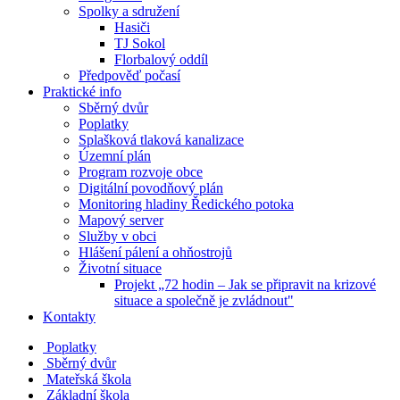
Spolky a sdružení
Hasiči
TJ Sokol
Florbalový oddíl
Předpověď počasí
Praktické info
Sběrný dvůr
Poplatky
Splašková tlaková kanalizace
Územní plán
Program rozvoje obce
Digitální povodňový plán
Monitoring hladiny Ředického potoka
Mapový server
Služby v obci
Hlášení pálení a ohňostrojů
Životní situace
Projekt „72 hodin – Jak se připravit na krizové
situace a společně je zvládnout"
Kontakty
Poplatky
Sběrný dvůr
Mateřská škola
Základní škola