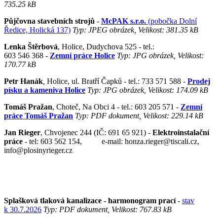
735.25 kB
Půjčovna stavebních strojů
-
McPAK s.r.o.
(pobočka Dolní
Ředice, Holická 137)
Typ: JPEG obrázek, Velikost: 381.35 kB
Lenka Štěrbová
, Holice, Dudychova 525 - tel.:
603 546 368 -
Zemní práce Holice
Typ: JPG obrázek, Velikost:
170.77 kB
Petr Hanák
,
Holice, ul. Bratří Čapků - tel.: 733 571 588 -
Prodej
písku a kameniva Holice
Typ: JPG obrázek, Velikost: 174.09 kB
Tomáš Pražan
, Choteč, Na Obci 4 - tel.: 603 205 571 -
Zemní
práce Tomáš Pražan
Typ: PDF dokument, Velikost: 229.14 kB
Jan Rieger
, Chvojenec 244 (IČ: 691 65 921)
-
Elektroinstalační
práce
- tel: 603 562 154, e-mail: honza.rieger@tiscali.cz,
info@plosinyrieger.cz
Splašková tlaková kanalizace - harmonogram prací
-
stav
k 30.7.2026
Typ: PDF dokument, Velikost: 767.83 kB