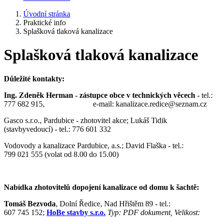
Úvodní stránka
Praktické info
Splašková tlaková kanalizace
Splašková tlaková kanalizace
Důležité kontakty:
Ing. Zdeněk Herman - zástupce obce v technických věcech
- tel.:
777 682 915, e-mail: kanalizace.redice@seznam.cz
Gasco s.r.o., Pardubice - zhotovitel akce; Lukáš Tidik
(stavbyvedoucí) - tel.: 776 601 332
Vodovody a kanalizace Pardubice, a.s.; David Flaška - tel.:
799 021 555 (volat od 8.00 do 15.00)
Nabídka zhotovitelů dopojení kanalizace od domu k šachtě:
Tomáš Bezvoda
, Dolní Ředice, Nad Hřištěm 89 - tel.:
607 745 152;
HoBe stavby s.r.o.
Typ: PDF dokument, Velikost: