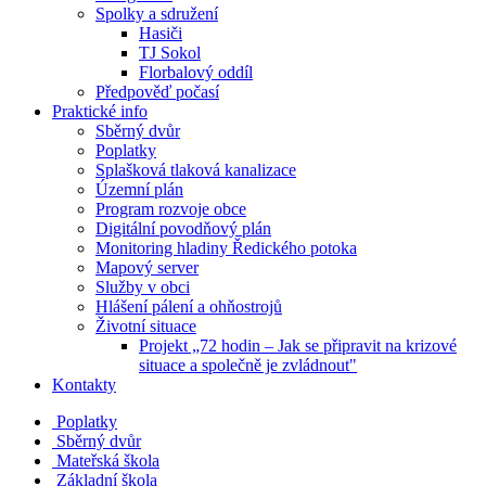
Spolky a sdružení
Hasiči
TJ Sokol
Florbalový oddíl
Předpověď počasí
Praktické info
Sběrný dvůr
Poplatky
Splašková tlaková kanalizace
Územní plán
Program rozvoje obce
Digitální povodňový plán
Monitoring hladiny Ředického potoka
Mapový server
Služby v obci
Hlášení pálení a ohňostrojů
Životní situace
Projekt „72 hodin – Jak se připravit na krizové
situace a společně je zvládnout"
Kontakty
Poplatky
Sběrný dvůr
Mateřská škola
Základní škola