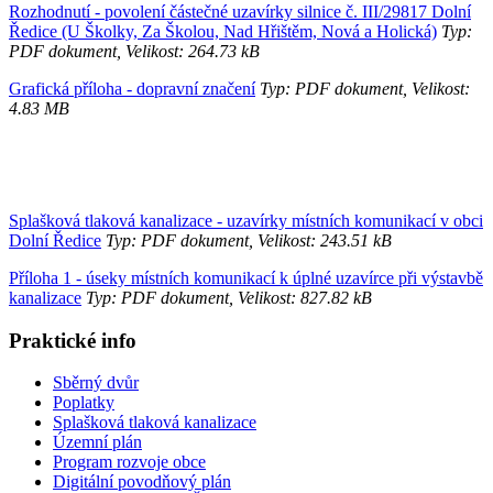
Rozhodnutí - povolení částečné uzavírky silnice č. III/29817 Dolní
Ředice (U Školky, Za Školou, Nad Hřištěm, Nová a Holická)
Typ:
PDF dokument, Velikost: 264.73 kB
Grafická příloha - dopravní značení
Typ: PDF dokument, Velikost:
4.83 MB
Splašková tlaková kanalizace - uzavírky místních komunikací v obci
Dolní Ředice
Typ: PDF dokument, Velikost: 243.51 kB
Příloha 1 - úseky místních komunikací k úplné uzavírce při výstavbě
kanalizace
Typ: PDF dokument, Velikost: 827.82 kB
Praktické info
Sběrný dvůr
Poplatky
Splašková tlaková kanalizace
Územní plán
Program rozvoje obce
Digitální povodňový plán