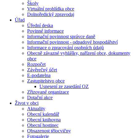
Školy
Virtuální prohlídka obce
Dolnoředický zpravodaj
Úřad
Úřední deska
Povinné informace
Informační povinnost správce daně
Informační povinnost - odpadové hospodářství
Informace o zpracování osobních údajů
Obecně závazné vyhlášky, nařízení obce, dokumenty
obce
Rozpočet
Závěrečný účet
E-podatelna
Zastupitelstvo obce
Usnesení ze zasedání OZ
Zřizované organizace
Dotační akce
Život v obci
Aktuality
Obecní kalendář
Obecní knihovna
Obecní hostinec
Obsazenost tělocvičny
Fotogalerie