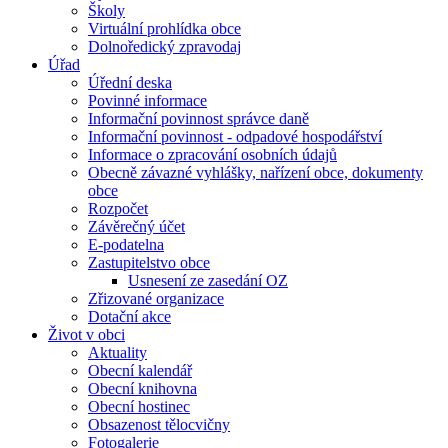
Školy
Virtuální prohlídka obce
Dolnoředický zpravodaj
Úřad
Úřední deska
Povinné informace
Informační povinnost správce daně
Informační povinnost - odpadové hospodářství
Informace o zpracování osobních údajů
Obecně závazné vyhlášky, nařízení obce, dokumenty
obce
Rozpočet
Závěrečný účet
E-podatelna
Zastupitelstvo obce
Usnesení ze zasedání OZ
Zřizované organizace
Dotační akce
Život v obci
Aktuality
Obecní kalendář
Obecní knihovna
Obecní hostinec
Obsazenost tělocvičny
Fotogalerie