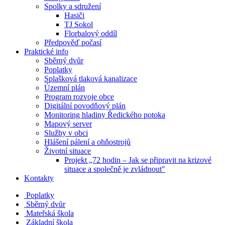
Spolky a sdružení
Hasiči
TJ Sokol
Florbalový oddíl
Předpověď počasí
Praktické info
Sběrný dvůr
Poplatky
Splašková tlaková kanalizace
Územní plán
Program rozvoje obce
Digitální povodňový plán
Monitoring hladiny Ředického potoka
Mapový server
Služby v obci
Hlášení pálení a ohňostrojů
Životní situace
Projekt „72 hodin – Jak se připravit na krizové
situace a společně je zvládnout"
Kontakty
Poplatky
Sběrný dvůr
Mateřská škola
Základní škola