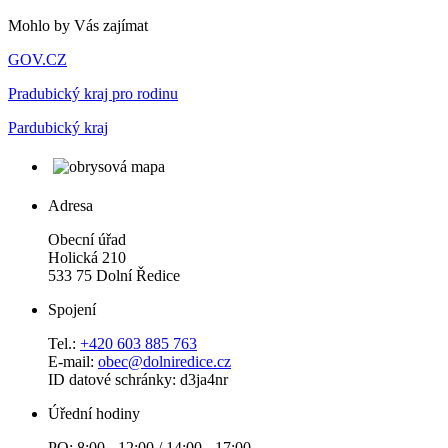
Mohlo by Vás zajímat
GOV.CZ
Pradubický kraj pro rodinu
Pardubický kraj
Adresa
Obecní úřad
Holická 210
533 75 Dolní Ředice
Spojení
Tel.:
+420 603 885 763
E-mail:
obec@dolniredice.cz
ID datové schránky: d3ja4nr
Úřední hodiny
PO: 8:00 - 12:00 / 14:00 - 17:00