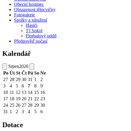
Obecní hostinec
Obsazenost tělocvičny
Fotogalerie
Spolky a sdružení
Hasiči
TJ Sokol
Florbalový oddíl
Předpověď počasí
Kalendář
Srpen
2026
Po
Út
St
Čt
Pá
So
Ne
27
28
29
30
31
1
2
3
4
5
6
7
8
9
10
11
12
13
14
15
16
17
18
19
20
21
22
23
24
25
26
27
28
29
30
31
1
2
3
4
5
6
Dotace