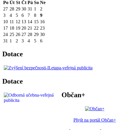
Po
Út
St
Čt
Pá
So
Ne
27
28
29
30
31
1
2
3
4
5
6
7
8
9
10
11
12
13
14
15
16
17
18
19
20
21
22
23
24
25
26
27
28
29
30
31
1
2
3
4
5
6
Dotace
Dotace
Občan+
Přejít na portál Občan+