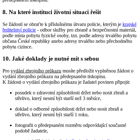
8. Na které instituci životní situaci řešit
Se žádostí se obraťte k příslušnému útvaru policie, kterým je
krajské
ředitelství policie
- odbor služby pro zbraně a bezpečnostní materiál,
podle místa pobytu fyzické osoby, tzn. podle adresy trvalého pobytu
občana České republiky anebo adresy trvalého nebo přechodného
pobytu cizince.
10. Jaké doklady je nutné mít s sebou
Pro
vydání zbrojního průkazu
musíte předložit vyplněnou žádost o
vydání zbrojního průkazu na předepsaném tiskopisu.
K žádosti o vydání zbrojního průkazu je žadatel povinen připojit:
posudek o zdravotní způsobilosti držet nebo nosit zbraň a
střelivo, který nesmí být starší než 3 měsíce,
doklad o odborné způsobilosti držet nebo nosit zbraň a
střelivo, který nesmí být starší 1 roku,
fotografii o předepsaném rozměru odpovídající současné
podobě žadatele,