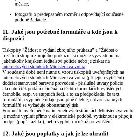
měsíce,
fotografii o předepsaném rozměru odpovídající současné
podobě žadatele.
11. Jaké jsou potřebné formuláře a kde jsou k
dispozici
Tiskopisy "Žádost o vydání zbrojního průkazu" a "Žádost o
rozšíření skupin zbrojního průkazu" si můžete vyzvednout na
jakémkoliv krajském ředitelství policie nebo je získat na
internetových stránkách Ministerstva vnitra
.
V současné době není nutné u vzorů tiskopisů uveřejněných na
internetových stránkách Ministerstva vnitra (při jejich vytištění)
dodržet stanovené barevné provedení - příslušné útvary policie
akceptují též podání učiněná na těchto formulářích vytištěných
černobíle, resp. ve stupních šedi, a to za předpokladu, že text
formulářů a vyplněné údaje jsou plně čitelné; u dvoustranných
formulářů se vyžaduje oboustranný tisk.
Formuláře uveřejněné na internetových stránkách Ministerstva vnitra
je možné vyplnit přímo v elektronické podobě, vytisknout a připojit
podpis (popř. razítko), nebo vyplnit ručně až po vytištění.
12. Jaké jsou poplatky a jak je lze uhradit