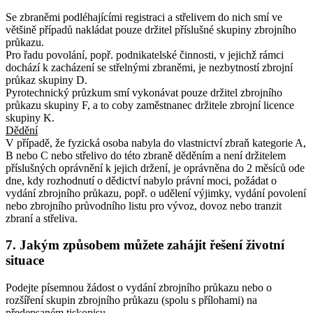
Se zbraněmi podléhajícími registraci a střelivem do nich smí ve
většině případů nakládat pouze držitel příslušné skupiny zbrojního
průkazu.
Pro řadu povolání, popř. podnikatelské činnosti, v jejichž rámci
dochází k zacházení se střelnými zbraněmi, je nezbytností zbrojní
průkaz skupiny D.
Pyrotechnický průzkum smí vykonávat pouze držitel zbrojního
průkazu skupiny F, a to coby zaměstnanec držitele zbrojní licence
skupiny K.
Dědění
V případě, že fyzická osoba nabyla do vlastnictví zbraň kategorie A,
B nebo C nebo střelivo do této zbraně děděním a není držitelem
příslušných oprávnění k jejich držení, je oprávněna do 2 měsíců ode
dne, kdy rozhodnutí o dědictví nabylo právní moci, požádat o
vydání zbrojního průkazu, popř. o udělení výjimky, vydání povolení
nebo zbrojního průvodního listu pro vývoz, dovoz nebo tranzit
zbraní a střeliva.
7. Jakým způsobem můžete zahájit řešení životní
situace
Podejte písemnou žádost o vydání zbrojního průkazu nebo o
rozšíření skupin zbrojního průkazu (spolu s přílohami) na
předepsaném tiskopisu.