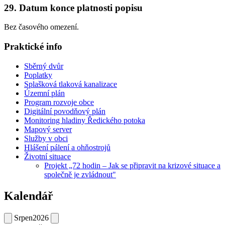
29. Datum konce platnosti popisu
Bez časového omezení.
Praktické info
Sběrný dvůr
Poplatky
Splašková tlaková kanalizace
Územní plán
Program rozvoje obce
Digitální povodňový plán
Monitoring hladiny Ředického potoka
Mapový server
Služby v obci
Hlášení pálení a ohňostrojů
Životní situace
Projekt „72 hodin – Jak se připravit na krizové situace a
společně je zvládnout"
Kalendář
Srpen
2026