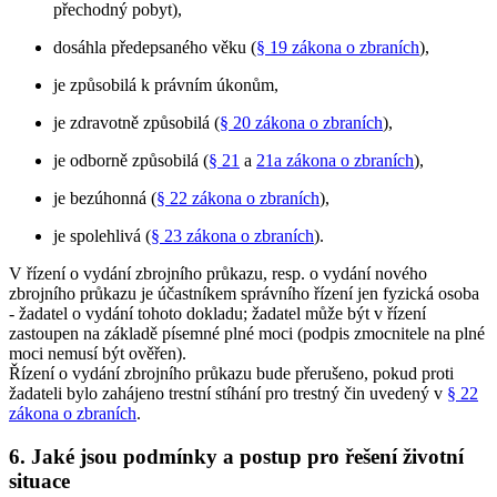
přechodný pobyt),
dosáhla předepsaného věku (
§ 19 zákona o zbraních
),
je způsobilá k právním úkonům,
je zdravotně způsobilá (
§ 20 zákona o zbraních
),
je odborně způsobilá (
§ 21
a
21a zákona o zbraních
),
je bezúhonná (
§ 22 zákona o zbraních
),
je spolehlivá (
§ 23 zákona o zbraních
).
V řízení o vydání zbrojního průkazu, resp. o vydání nového
zbrojního průkazu je účastníkem správního řízení jen fyzická osoba
- žadatel o vydání tohoto dokladu; žadatel může být v řízení
zastoupen na základě písemné plné moci (podpis zmocnitele na plné
moci nemusí být ověřen).
Řízení o vydání zbrojního průkazu bude přerušeno, pokud proti
žadateli bylo zahájeno trestní stíhání pro trestný čin uvedený v
§ 22
zákona o zbraních
.
6. Jaké jsou podmínky a postup pro řešení životní
situace