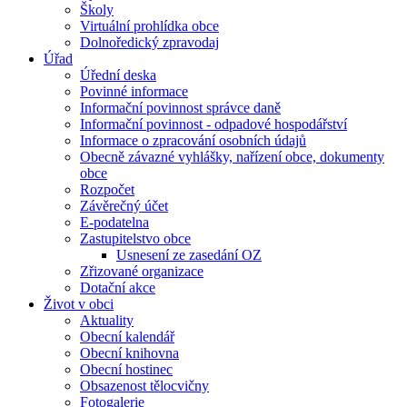
Školy
Virtuální prohlídka obce
Dolnoředický zpravodaj
Úřad
Úřední deska
Povinné informace
Informační povinnost správce daně
Informační povinnost - odpadové hospodářství
Informace o zpracování osobních údajů
Obecně závazné vyhlášky, nařízení obce, dokumenty
obce
Rozpočet
Závěrečný účet
E-podatelna
Zastupitelstvo obce
Usnesení ze zasedání OZ
Zřizované organizace
Dotační akce
Život v obci
Aktuality
Obecní kalendář
Obecní knihovna
Obecní hostinec
Obsazenost tělocvičny
Fotogalerie