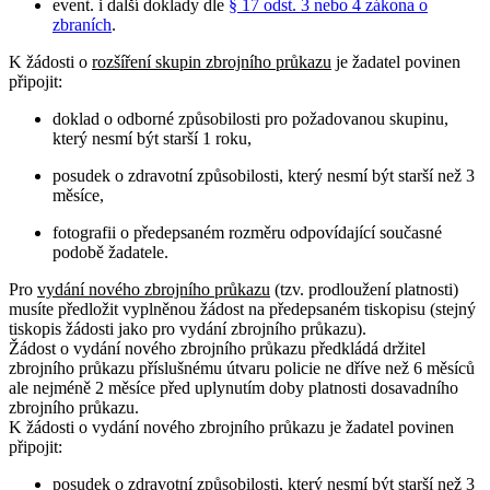
event. i další doklady dle
§ 17 odst. 3 nebo 4 zákona o
zbraních
.
K žádosti o
rozšíření skupin zbrojního průkazu
je žadatel povinen
připojit:
doklad o odborné způsobilosti pro požadovanou skupinu,
který nesmí být starší 1 roku,
posudek o zdravotní způsobilosti, který nesmí být starší než 3
měsíce,
fotografii o předepsaném rozměru odpovídající současné
podobě žadatele.
Pro
vydání nového zbrojního průkazu
(tzv. prodloužení platnosti)
musíte předložit vyplněnou žádost na předepsaném tiskopisu (stejný
tiskopis žádosti jako pro vydání zbrojního průkazu).
Žádost o vydání nového zbrojního průkazu předkládá držitel
zbrojního průkazu příslušnému útvaru policie ne dříve než 6 měsíců
ale nejméně 2 měsíce před uplynutím doby platnosti dosavadního
zbrojního průkazu.
K žádosti o vydání nového zbrojního průkazu je žadatel povinen
připojit:
posudek o zdravotní způsobilosti, který nesmí být starší než 3