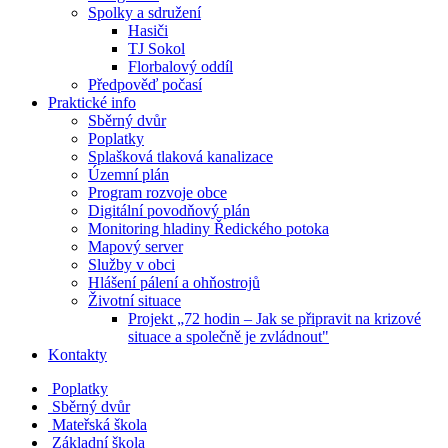
Spolky a sdružení
Hasiči
TJ Sokol
Florbalový oddíl
Předpověď počasí
Praktické info
Sběrný dvůr
Poplatky
Splašková tlaková kanalizace
Územní plán
Program rozvoje obce
Digitální povodňový plán
Monitoring hladiny Ředického potoka
Mapový server
Služby v obci
Hlášení pálení a ohňostrojů
Životní situace
Projekt „72 hodin – Jak se připravit na krizové
situace a společně je zvládnout"
Kontakty
Poplatky
Sběrný dvůr
Mateřská škola
Základní škola