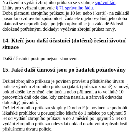
Na řízení o vydání zbrojního průkazu se vztahuje
správní řád
.
Lhůty pro vyřízení upravuje
§ 71 správního řádu
.
Doba platnosti zbrojního průkazu je 10 let, nebo i kratší - na základě
posudku o zdravotní způsobilosti žadatele o jeho vydání; jeho doba
platnosti se neprodlužuje, po jejím uplynutí je (na základě žádosti
doložené potřebnými doklady) vydáván zbrojní průkaz nový.
14. Kteří jsou další účastníci (dotčení) řešení životní
situace
Další účastníci postupu nejsou stanoveni.
15. Jaké další činnosti jsou po žadateli požadovány
Držitel zbrojního průkazu je povinen provést u příslušného útvaru
policie výměnu zbrojního průkazu (jakož i průkazu zbraně) za nový,
pokud došlo ke změně jeho jména nebo příjmení, a to ve lhůtě 10
pracovních dnů ode dne, kdy změna nastala, a zároveň odevzdat
doklad(y) původní.
Držitel zbrojního průkazu skupiny D nebo F je povinen se podrobit
lékařské prohlídce u posuzujícího lékaře do 1 měsíce po uplynutí 5
let od vydání zbrojního průkazu a do 2 měsíců po uplynutí 5 let od
vydání zbrojního průkazu odevzdat doklad o zdravotní způsobilosti
příslušnému útvaru policie.