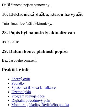
Další činnosti nejsou stanoveny.
16. Elektronická služba, kterou lze využít
Tuto situaci lze řešit elektronicky.
28. Popis byl naposledy aktualizován
08.03.2018
29. Datum konce platnosti popisu
Bez časového omezení.
Praktické info
Sběrný dvůr
Poplatky
Splašková tlaková kanalizace
Územní plán
Program rozvoje obce
Digitální povodňový plán
Monitoring hladiny Ředického potoka