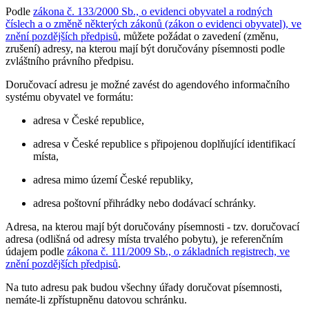
Podle
zákona č. 133/2000 Sb., o evidenci obyvatel a rodných
číslech a o změně některých zákonů (zákon o evidenci obyvatel), ve
znění pozdějších předpisů
, můžete požádat o zavedení (změnu,
zrušení) adresy, na kterou mají být doručovány písemnosti podle
zvláštního právního předpisu.
Doručovací adresu je možné zavést do agendového informačního
systému obyvatel ve formátu:
adresa v České republice,
adresa v České republice s připojenou doplňující identifikací
místa,
adresa mimo území České republiky,
adresa poštovní přihrádky nebo dodávací schránky.
Adresa, na kterou mají být doručovány písemnosti - tzv. doručovací
adresa (odlišná od adresy místa trvalého pobytu), je referenčním
údajem podle
zákona č. 111/2009 Sb., o základních registrech, ve
znění pozdějších předpisů
.
Na tuto adresu pak budou všechny úřady doručovat písemnosti,
nemáte-li zpřístupněnu datovou schránku.