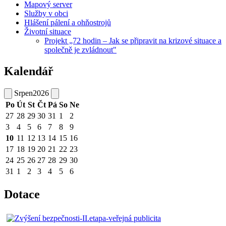
Mapový server
Služby v obci
Hlášení pálení a ohňostrojů
Životní situace
Projekt „72 hodin – Jak se připravit na krizové situace a
společně je zvládnout"
Kalendář
Srpen
2026
Po
Út
St
Čt
Pá
So
Ne
27
28
29
30
31
1
2
3
4
5
6
7
8
9
10
11
12
13
14
15
16
17
18
19
20
21
22
23
24
25
26
27
28
29
30
31
1
2
3
4
5
6
Dotace