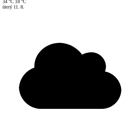
34 °C
18 °C
úterý
11. 8.