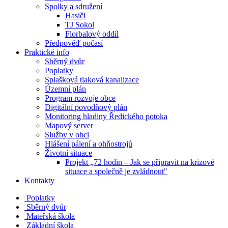
Spolky a sdružení
Hasiči
TJ Sokol
Florbalový oddíl
Předpověď počasí
Praktické info
Sběrný dvůr
Poplatky
Splašková tlaková kanalizace
Územní plán
Program rozvoje obce
Digitální povodňový plán
Monitoring hladiny Ředického potoka
Mapový server
Služby v obci
Hlášení pálení a ohňostrojů
Životní situace
Projekt „72 hodin – Jak se připravit na krizové
situace a společně je zvládnout"
Kontakty
Poplatky
Sběrný dvůr
Mateřská škola
Základní škola