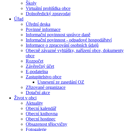
Školy
Virtuální prohlídka obce
Dolnoředický zpravodaj
Úřad
Úřední deska
Povinné informace
Informační povinnost správce daně
Informační povinnost - odpadové hospodářství
Informace o zpracování osobních údajů
Obecně závazné vyhlášky, nařízení obce, dokumenty
obce
Rozpočet
Závěrečný účet
E-podatelna
Zastupitelstvo obce
Usnesení ze zasedání OZ
Zřizované organizace
Dotační akce
Život v obci
Aktuality
Obecní kalendář
Obecní knihovna
Obecní hostinec
Obsazenost tělocvičny
Fotogalerie