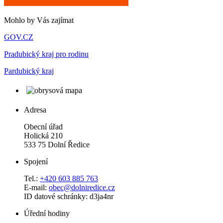
Mohlo by Vás zajímat
GOV.CZ
Pradubický kraj pro rodinu
Pardubický kraj
Adresa
Obecní úřad
Holická 210
533 75 Dolní Ředice
Spojení
Tel.:
+420 603 885 763
E-mail:
obec@dolniredice.cz
ID datové schránky: d3ja4nr
Úřední hodiny