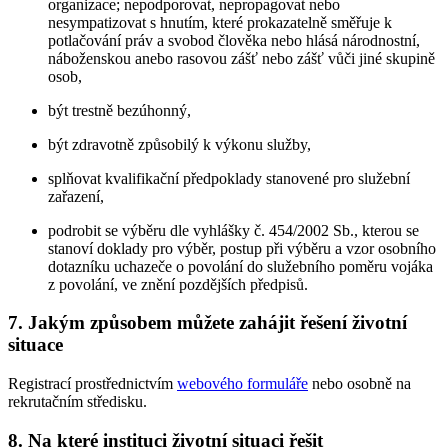
organizace; nepodporovat, nepropagovat nebo
nesympatizovat s hnutím, které prokazatelně směřuje k
potlačování práv a svobod člověka nebo hlásá národnostní,
náboženskou anebo rasovou zášť nebo zášť vůči jiné skupině
osob,
být trestně bezúhonný,
být zdravotně způsobilý k výkonu služby,
splňovat kvalifikační předpoklady stanovené pro služební
zařazení,
podrobit se výběru dle vyhlášky č. 454/2002 Sb., kterou se
stanoví doklady pro výběr, postup při výběru a vzor osobního
dotazníku uchazeče o povolání do služebního poměru vojáka
z povolání, ve znění pozdějších předpisů.
7. Jakým způsobem můžete zahájit řešení životní
situace
Registrací prostřednictvím
webového formuláře
nebo osobně na
rekrutačním středisku.
8. Na které instituci životní situaci řešit