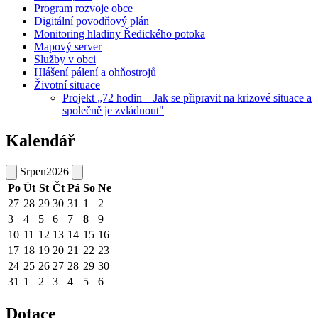
Program rozvoje obce
Digitální povodňový plán
Monitoring hladiny Ředického potoka
Mapový server
Služby v obci
Hlášení pálení a ohňostrojů
Životní situace
Projekt „72 hodin – Jak se připravit na krizové situace a
společně je zvládnout"
Kalendář
Srpen
2026
Po
Út
St
Čt
Pá
So
Ne
27
28
29
30
31
1
2
3
4
5
6
7
8
9
10
11
12
13
14
15
16
17
18
19
20
21
22
23
24
25
26
27
28
29
30
31
1
2
3
4
5
6
Dotace