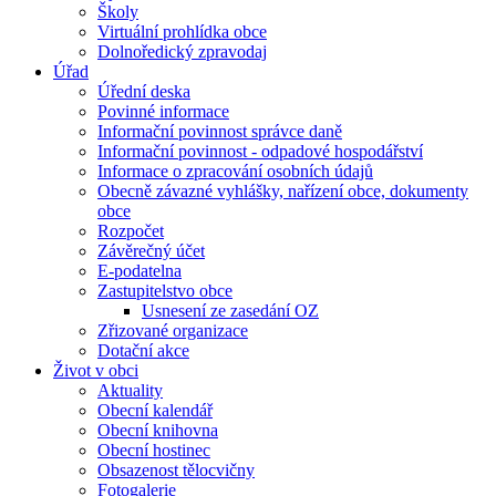
Školy
Virtuální prohlídka obce
Dolnoředický zpravodaj
Úřad
Úřední deska
Povinné informace
Informační povinnost správce daně
Informační povinnost - odpadové hospodářství
Informace o zpracování osobních údajů
Obecně závazné vyhlášky, nařízení obce, dokumenty
obce
Rozpočet
Závěrečný účet
E-podatelna
Zastupitelstvo obce
Usnesení ze zasedání OZ
Zřizované organizace
Dotační akce
Život v obci
Aktuality
Obecní kalendář
Obecní knihovna
Obecní hostinec
Obsazenost tělocvičny
Fotogalerie