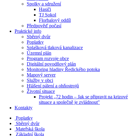
Spolky a sdružení
Hasiči
TJ Sokol
Florbalový oddíl
Předpověď počasí
Praktické info
Sběrný dvůr
Poplatky
Splašková tlaková kanalizace
Územní plán
Program rozvoje obce
Digitální povodňový plán
Monitoring hladiny Ředického potoka
Mapový server
Služby v obci
Hlášení pálení a ohňostrojů
Životní situace
Projekt „72 hodin – Jak se připravit na krizové
situace a společně je zvládnout"
Kontakty
Poplatky
Sběrný dvůr
Mateřská škola
Základní škola