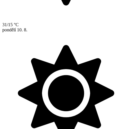
31/15 °C
pondělí
10. 8.