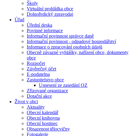
Školy
Virtuální prohlídka obce
Dolnoředický zpravodaj
Úřad
Úřední deska
Povinné informace
Informační povinnost správce daně
Informační povinnost - odpadové hospodářství
Informace o zpracování osobních údajů
Obecně závazné vyhlášky, nařízení obce, dokumenty
obce
Rozpočet
Závěrečný účet
E-podatelna
Zastupitelstvo obce
Usnesení ze zasedání OZ
Zřizované organizace
Dotační akce
Život v obci
Aktuality
Obecní kalendář
Obecní knihovna
Obecní hostinec
Obsazenost tělocvičny
Fotogalerie