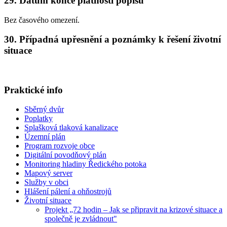
29. Datum konce platnosti popisu
Bez časového omezení.
30. Případná upřesnění a poznámky k řešení životní
situace
Praktické info
Sběrný dvůr
Poplatky
Splašková tlaková kanalizace
Územní plán
Program rozvoje obce
Digitální povodňový plán
Monitoring hladiny Ředického potoka
Mapový server
Služby v obci
Hlášení pálení a ohňostrojů
Životní situace
Projekt „72 hodin – Jak se připravit na krizové situace a
společně je zvládnout"