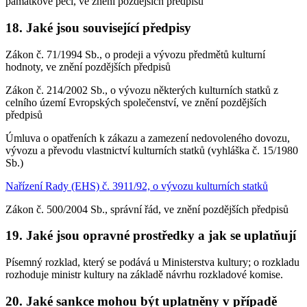
památkové péči, ve znění pozdějších předpisů
18. Jaké jsou související předpisy
Zákon č. 71/1994 Sb., o prodeji a vývozu předmětů kulturní
hodnoty, ve znění pozdějších předpisů
Zákon č. 214/2002 Sb., o vývozu některých kulturních statků z
celního území Evropských společenství, ve znění pozdějších
předpisů
Úmluva o opatřeních k zákazu a zamezení nedovoleného dovozu,
vývozu a převodu vlastnictví kulturních statků (vyhláška č. 15/1980
Sb.)
Nařízení Rady (EHS) č. 3911/92, o vývozu kulturních statků
Zákon č. 500/2004 Sb., správní řád, ve znění pozdějších předpisů
19. Jaké jsou opravné prostředky a jak se uplatňují
Písemný rozklad, který se podává u Ministerstva kultury; o rozkladu
rozhoduje ministr kultury na základě návrhu rozkladové komise.
20. Jaké sankce mohou být uplatněny v případě