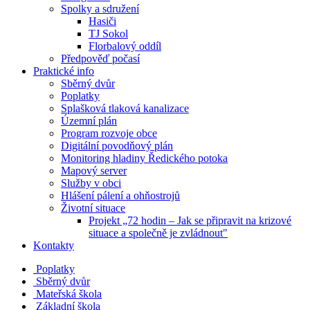
Spolky a sdružení
Hasiči
TJ Sokol
Florbalový oddíl
Předpověď počasí
Praktické info
Sběrný dvůr
Poplatky
Splašková tlaková kanalizace
Územní plán
Program rozvoje obce
Digitální povodňový plán
Monitoring hladiny Ředického potoka
Mapový server
Služby v obci
Hlášení pálení a ohňostrojů
Životní situace
Projekt „72 hodin – Jak se připravit na krizové
situace a společně je zvládnout"
Kontakty
Poplatky
Sběrný dvůr
Mateřská škola
Základní škola