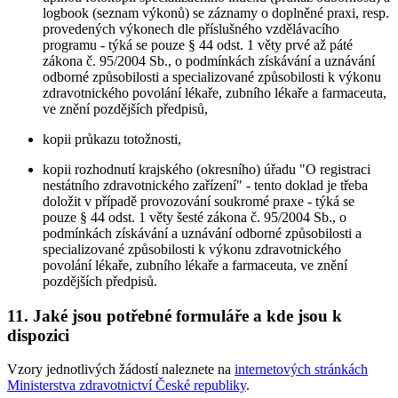
logbook (seznam výkonů) se záznamy o doplněné praxi, resp.
provedených výkonech dle příslušného vzdělávacího
programu - týká se pouze § 44 odst. 1 věty prvé až páté
zákona č. 95/2004 Sb., o podmínkách získávání a uznávání
odborné způsobilosti a specializované způsobilosti k výkonu
zdravotnického povolání lékaře, zubního lékaře a farmaceuta,
ve znění pozdějších předpisů,
kopii průkazu totožnosti,
kopii rozhodnutí krajského (okresního) úřadu "O registraci
nestátního zdravotnického zařízení" - tento doklad je třeba
doložit v případě provozování soukromé praxe - týká se
pouze § 44 odst. 1 věty šesté zákona č. 95/2004 Sb., o
podmínkách získávání a uznávání odborné způsobilosti a
specializované způsobilosti k výkonu zdravotnického
povolání lékaře, zubního lékaře a farmaceuta, ve znění
pozdějších předpisů.
11. Jaké jsou potřebné formuláře a kde jsou k
dispozici
Vzory jednotlivých žádostí naleznete na
internetových stránkách
Ministerstva zdravotnictví České republiky
.