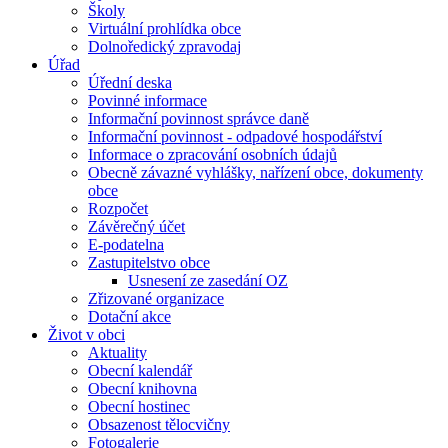
Školy
Virtuální prohlídka obce
Dolnoředický zpravodaj
Úřad
Úřední deska
Povinné informace
Informační povinnost správce daně
Informační povinnost - odpadové hospodářství
Informace o zpracování osobních údajů
Obecně závazné vyhlášky, nařízení obce, dokumenty
obce
Rozpočet
Závěrečný účet
E-podatelna
Zastupitelstvo obce
Usnesení ze zasedání OZ
Zřizované organizace
Dotační akce
Život v obci
Aktuality
Obecní kalendář
Obecní knihovna
Obecní hostinec
Obsazenost tělocvičny
Fotogalerie