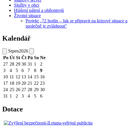
Služby v obci
Hlášení pálení a ohňostrojů
Životní situace
Projekt „72 hodin – Jak se připravit na krizové situace a
společně je zvládnout"
Kalendář
Srpen
2026
Po
Út
St
Čt
Pá
So
Ne
27
28
29
30
31
1
2
3
4
5
6
7
8
9
10
11
12
13
14
15
16
17
18
19
20
21
22
23
24
25
26
27
28
29
30
31
1
2
3
4
5
6
Dotace