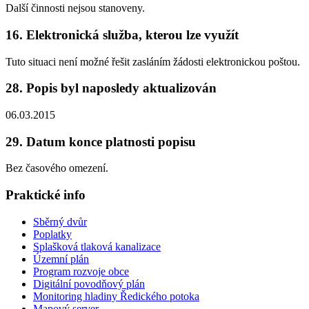
Další činnosti nejsou stanoveny.
16. Elektronická služba, kterou lze využít
Tuto situaci není možné řešit zasláním žádosti elektronickou poštou.
28. Popis byl naposledy aktualizován
06.03.2015
29. Datum konce platnosti popisu
Bez časového omezení.
Praktické info
Sběrný dvůr
Poplatky
Splašková tlaková kanalizace
Územní plán
Program rozvoje obce
Digitální povodňový plán
Monitoring hladiny Ředického potoka
Mapový server