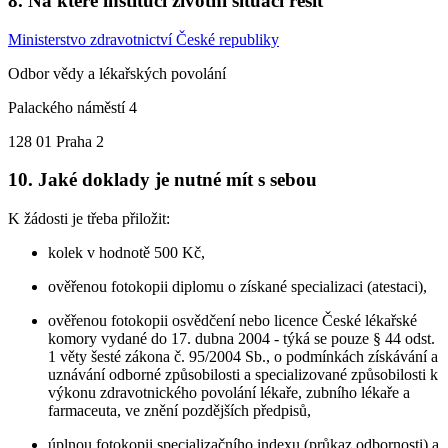
8. Na které instituci životní situaci řešit
Ministerstvo zdravotnictví České republiky
Odbor vědy a lékařských povolání
Palackého náměstí 4
128 01 Praha 2
10. Jaké doklady je nutné mít s sebou
K žádosti je třeba přiložit:
kolek v hodnotě 500 Kč,
ověřenou fotokopii diplomu o získané specializaci (atestaci),
ověřenou fotokopii osvědčení nebo licence České lékařské
komory vydané do 17. dubna 2004 - týká se pouze § 44 odst.
1 věty šesté zákona č. 95/2004 Sb., o podmínkách získávání a
uznávání odborné způsobilosti a specializované způsobilosti k
výkonu zdravotnického povolání lékaře, zubního lékaře a
farmaceuta, ve znění pozdějších předpisů,
úplnou fotokopii specializačního indexu (průkaz odbornosti) a