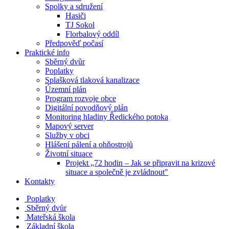
Spolky a sdružení
Hasiči
TJ Sokol
Florbalový oddíl
Předpověď počasí
Praktické info
Sběrný dvůr
Poplatky
Splašková tlaková kanalizace
Územní plán
Program rozvoje obce
Digitální povodňový plán
Monitoring hladiny Ředického potoka
Mapový server
Služby v obci
Hlášení pálení a ohňostrojů
Životní situace
Projekt „72 hodin – Jak se připravit na krizové
situace a společně je zvládnout"
Kontakty
Poplatky
Sběrný dvůr
Mateřská škola
Základní škola