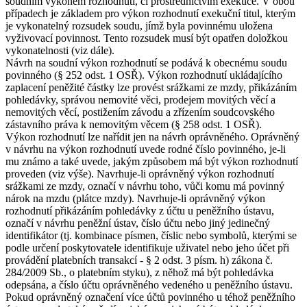
soudním výkonem rozhodnutí, či prostřednictvím exekuce. V obou
případech je základem pro výkon rozhodnutí exekuční titul, kterým
je vykonatelný rozsudek soudu, jímž byla povinnému uložena
vyživovací povinnost. Tento rozsudek musí být opatřen doložkou
vykonatelnosti (viz dále).
Návrh na soudní výkon rozhodnutí se podává k obecnému soudu
povinného (§ 252 odst. 1 OSŘ). Výkon rozhodnutí ukládajícího
zaplacení peněžité částky lze provést srážkami ze mzdy, přikázáním
pohledávky, správou nemovité věci, prodejem movitých věcí a
nemovitých věcí, postižením závodu a zřízením soudcovského
zástavního práva k nemovitým věcem (§ 258 odst. 1 OSŘ).
Výkon rozhodnutí lze nařídit jen na návrh oprávněného. Oprávněný
v návrhu na výkon rozhodnutí uvede rodné číslo povinného, je-li
mu známo a také uvede, jakým způsobem má být výkon rozhodnutí
proveden (viz výše). Navrhuje-li oprávněný výkon rozhodnutí
srážkami ze mzdy, označí v návrhu toho, vůči komu má povinný
nárok na mzdu (plátce mzdy). Navrhuje-li oprávněný výkon
rozhodnutí přikázáním pohledávky z účtu u peněžního ústavu,
označí v návrhu peněžní ústav, číslo účtu nebo jiný jedinečný
identifikátor (tj. kombinace písmen, číslic nebo symbolů, kterými se
podle určení poskytovatele identifikuje uživatel nebo jeho účet při
provádění platebních transakcí - § 2 odst. 3 písm. h) zákona č.
284/2009 Sb., o platebním styku), z něhož má být pohledávka
odepsána, a číslo účtu oprávněného vedeného u peněžního ústavu.
Pokud oprávněný označení více účtů povinného u téhož peněžního