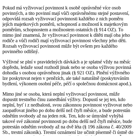
Pokud má vyživovací povinnost k osobě oprávněné více osob
povinných, a tito povinní mají vůči oprávněnému stejné postavení,
odpovídá rozsah vyživovací povinnosti každého z nich poměru
jejích majetkových poměrů, schopností a možností k majetkovým
poměrům, schopnostem a možnostem ostatních (§ 914 OZ). To
mimo jiné znamená, že vyživovací povinnost k dítěti mají oba jeho
rodiče a vůči rodiči mají vyživovací povinnost všechny jeho děti.
Rozsah vyživovací povinnosti může být ovšem pro každého
povinného odlišný.
Výživné se plní v pravidelných dávkách a je splatné vždy na měsíc
dopředu, ledaže soud rozhodl jinak nebo se osoba výživou povinná
dohodla s osobou oprávněnou jinak (§ 921 OZ). Plnění výživného
lze poskytovat nejen v penězích, ale také naturálně (poskytováním
bydlení, výkonem osobní péče, péčí o společnou domácnost apod.).
Mimo jiné se osoba, která neplní vyživovací povinnost, může
dopustit trestného činu zanedbání výživy. Dopustí se jej ten, kdo
neplní, byť i z nedbalosti, svou zákonnou povinnost vyživovat nebo
zaopatřovat jiného po dobu delší než čtyři měsíce, a bude potrestán
odnětím svobody až na jeden rok. Ten, kdo se úmyslně vyhýbá
takové své zákonné povinnosti po dobu delší než čtyři měsíce, bude
potrestán odnětím svobody až na dvě léta (§ 196 zákona č. 40/2009
Sb., trestní zákoník). Trestní oznámení lze učinit písemně či ústně do