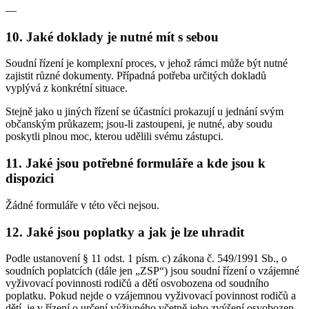
—
10. Jaké doklady je nutné mít s sebou
Soudní řízení je komplexní proces, v jehož rámci může být nutné
zajistit různé dokumenty. Případná potřeba určitých dokladů
vyplývá z konkrétní situace.
Stejně jako u jiných řízení se účastníci prokazují u jednání svým
občanským průkazem; jsou-li zastoupeni, je nutné, aby soudu
poskytli plnou moc, kterou udělili svému zástupci.
11. Jaké jsou potřebné formuláře a kde jsou k
dispozici
Žádné formuláře v této věci nejsou.
12. Jaké jsou poplatky a jak je lze uhradit
Podle ustanovení § 11 odst. 1 písm. c) zákona č. 549/1991 Sb., o
soudních poplatcích (dále jen „ZSP“) jsou soudní řízení o vzájemné
vyživovací povinnosti rodičů a dětí osvobozena od soudního
poplatku. Pokud nejde o vzájemnou vyživovací povinnost rodičů a
dětí, je v řízení o určení výživného včetně jeho zvýšení osvobozen