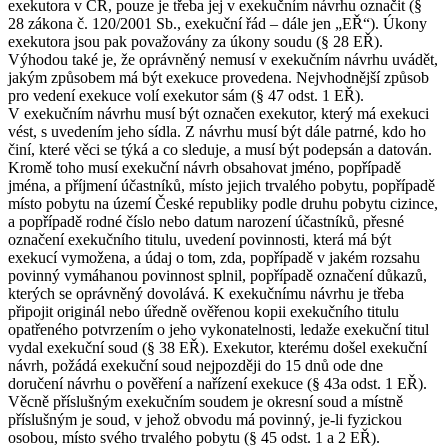
exekutora v ČR, pouze je třeba jej v exekučním návrhu označit (§
28 zákona č. 120/2001 Sb., exekuční řád – dále jen „EŘ“). Úkony
exekutora jsou pak považovány za úkony soudu (§ 28 EŘ).
Výhodou také je, že oprávněný nemusí v exekučním návrhu uvádět,
jakým způsobem má být exekuce provedena. Nejvhodnější způsob
pro vedení exekuce volí exekutor sám (§ 47 odst. 1 EŘ).
V exekučním návrhu musí být označen exekutor, který má exekuci
vést, s uvedením jeho sídla. Z návrhu musí být dále patrné, kdo ho
činí, které věci se týká a co sleduje, a musí být podepsán a datován.
Kromě toho musí exekuční návrh obsahovat jméno, popřípadě
jména, a příjmení účastníků, místo jejich trvalého pobytu, popřípadě
místo pobytu na území České republiky podle druhu pobytu cizince,
a popřípadě rodné číslo nebo datum narození účastníků, přesné
označení exekučního titulu, uvedení povinnosti, která má být
exekucí vymožena, a údaj o tom, zda, popřípadě v jakém rozsahu
povinný vymáhanou povinnost splnil, popřípadě označení důkazů,
kterých se oprávněný dovolává. K exekučnímu návrhu je třeba
připojit originál nebo úředně ověřenou kopii exekučního titulu
opatřeného potvrzením o jeho vykonatelnosti, ledaže exekuční titul
vydal exekuční soud (§ 38 EŘ). Exekutor, kterému došel exekuční
návrh, požádá exekuční soud nejpozději do 15 dnů ode dne
doručení návrhu o pověření a nařízení exekuce (§ 43a odst. 1 EŘ).
Věcně příslušným exekučním soudem je okresní soud a místně
příslušným je soud, v jehož obvodu má povinný, je-li fyzickou
osobou, místo svého trvalého pobytu (§ 45 odst. 1 a 2 EŘ).