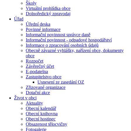
Školy
Virtuální prohlídka obce
Dolnoředický zpravodaj
Úřad
Úřední deska
Povinné informace
Informační povinnost správce daně
Informační povinnost - odpadové hospodářství
Informace o zpracování osobních údajů
Obecně závazné vyhlášky, nařízení obce, dokumenty
obce
Rozpočet
Závěrečný účet
E-podatelna
Zastupitelstvo obce
Usnesení ze zasedání OZ
Zřizované organizace
Dotační akce
Život v obci
Aktuality
Obecní kalendář
Obecní knihovna
Obecní hostinec
Obsazenost tělocvičny
Fotogalerie