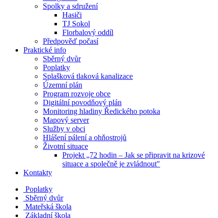
Spolky a sdružení
Hasiči
TJ Sokol
Florbalový oddíl
Předpověď počasí
Praktické info
Sběrný dvůr
Poplatky
Splašková tlaková kanalizace
Územní plán
Program rozvoje obce
Digitální povodňový plán
Monitoring hladiny Ředického potoka
Mapový server
Služby v obci
Hlášení pálení a ohňostrojů
Životní situace
Projekt „72 hodin – Jak se připravit na krizové
situace a společně je zvládnout"
Kontakty
Poplatky
Sběrný dvůr
Mateřská škola
Základní škola