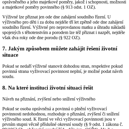
oprávněného a jeho majetkové poměry, jakož i schopnosti, možnosti
a majetkové poměry povinného (§ 913 odst. 1 OZ).
Výživné lze přiznat jen ode dne zahájení soudního řízení. U
výživného pro děti i za dobu nejdéle tří let zpětně ode dne zahájení
soudního řízení. Výživné pro neprovdanou matku a úhradu nákladů
spojených s těhotenstvím a porodem lze též přiznat i nazpět, nejdéle
však dva roky ode dne porodu (§ 922 OZ).
7. Jakým způsobem můžete zahájit řešení životní
situace
Pokud se nedaří výživné stanovit dohodou stran, respektive pokud
povinná strana vyživovací povinnost neplní, je možné podat návrh
soudu.
8. Na které instituci životní situaci řešit
Návrh na přiznání, zvýšení nebo snížení výživného
Pokud se osoba oprávněná a povinná o plnění vyživovací
povinnosti nedohodnou, rozhoduje o přiznání, zvýšení či snížení
výživného soud. K řízení ve věci vyživovací povinnosti jsou v
prvním stupni věcně příslušné okresní soudy (§ 9 odst. 1 zákona č.