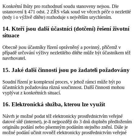
Konkrétní lhůty pro rozhodnutí soudu stanoveny nejsou. Dle
ustanovení § 471 odst. 2 ZŘS však soud ve věcech péče o nezletilé
(tedy i o výživě dítěte) rozhoduje s největším urychlením.
14. Kteří jsou další účastníci (dotčení) řešení životní
situace
Obecně jsou účastníky řízení oprávněný a povinný, přičemž v
případě určování výživy nezletilého dítěte může být účastníkem též
navrhovatel.
15. Jaké další činnosti jsou po žadateli požadovány
Soudní řízení je komplexní proces, v jehož rámci může být po
účastnících požadována různá součinnost. Další činnosti mohou
vyplývat z konkrétních situací.
16. Elektronická služba, kterou lze využít
Návrh je možné podat též elektronicky prostřednictvím veřejné
datové sítě (internet), je-li nejpozději do 3 dnů doplněn předložením
originálu podání nebo písemným podáním stejného znění. Dále je
možné podání učinit rovněž elektronicky prostřednictvím veřejné