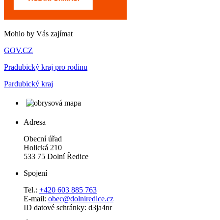
Mohlo by Vás zajímat
GOV.CZ
Pradubický kraj pro rodinu
Pardubický kraj
Adresa
Obecní úřad
Holická 210
533 75 Dolní Ředice
Spojení
Tel.:
+420 603 885 763
E-mail:
obec@dolniredice.cz
ID datové schránky: d3ja4nr