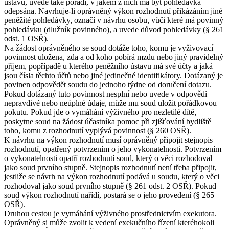
ústavu, uvede také pořadí, v jakém z nich má být pohledávka
odepsána. Navrhuje-li oprávněný výkon rozhodnutí přikázáním jiné
peněžité pohledávky, označí v návrhu osobu, vůči které má povinný
pohledávku (dlužník povinného), a uvede důvod pohledávky (§ 261
odst. 1 OSŘ).
Na žádost oprávněného se soud dotáže toho, komu je vyživovací
povinnost uložena, zda a od koho pobírá mzdu nebo jiný pravidelný
příjem, popřípadě u kterého peněžního ústavu má své účty a jaká
jsou čísla těchto účtů nebo jiné jedinečné identifikátory. Dotázaný je
povinen odpovědět soudu do jednoho týdne od doručení dotazu.
Pokud dotázaný tuto povinnost nesplní nebo uvede v odpovědi
nepravdivé nebo neúplné údaje, může mu soud uložit pořádkovou
pokutu. Pokud jde o vymáhání výživného pro nezletilé dítě,
poskytne soud na žádost účastníka pomoc při zjišťování bydliště
toho, komu z rozhodnutí vyplývá povinnost (§ 260 OSŘ).
K návrhu na výkon rozhodnutí musí oprávněný připojit stejnopis
rozhodnutí, opatřený potvrzením o jeho vykonatelnosti. Potvrzením
o vykonatelnosti opatří rozhodnutí soud, který o věci rozhodoval
jako soud prvního stupně. Stejnopis rozhodnutí není třeba připojit,
jestliže se návrh na výkon rozhodnutí podává u soudu, který o věci
rozhodoval jako soud prvního stupně (§ 261 odst. 2 OSŘ). Pokud
soud výkon rozhodnutí nařídí, postará se o jeho provedení (§ 265
OSŘ).
Druhou cestou je vymáhání výživného prostřednictvím exekutora.
Oprávněný si může zvolit k vedení exekučního řízení kteréhokoli