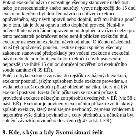
Pokud exekuční návrh neobsahuje všechny stanovené náležitosti
nebo je nesrozumitelný anebo neurčitý, vyzve nejpozději do 15 dnů
exekutor, kterému byl doručen návrh na nařízení exekuce,
oprávněného, aby návrh opravil nebo doplnil, určí mu lhůtu a poučí
ho o tom, jak je třeba opravu nebo doplnění provést. Není-li v
určené lhůtě návrh řádně opraven nebo doplněn a v řízení nelze pro
tento nedostatek pokračovat nebo není-li přiložen exekuční titul,
exekutor usnesením exekuční návrh odmítne. O těchto následcích
musí být oprávněný poučen. Jestliže nejsou splněny všechny
zákonem stanovené předpoklady pro vedení exekuce a exekuční
návrh nebude odmítnut, exekutor exekuční návrh usnesením
nejpozději ve lhůtě 15 dní od doručení pověření od exekučního
soudu zamítne (§ 39 EŘ).
Poté, co byla exekuce zapsána do rejstříku zahájených exekucí,
exekutor posoudí, jakým způsobem bude exekuce provedena, a
vydá nebo zruší exekuční příkaz ohledně majetku, který má být
exekucí postižen. Exekučním příkazem se rozumí příkaz k
provedení exekuce některým ze způsobů uvedených v EŘ (viz 58 a
násl. EŘ). Exekutor je povinen v exekučním příkazu zvolit takový
způsob exekuce, který není zřejmě nevhodný, zejména vzhledem k
nepoměru výše dluhů povinného a ceny předmětu, z něhož má být
splnění závazků povinného dosaženo (§ 47 odst. 1 EŘ).
9. Kde, s kým a kdy životní situaci řešit