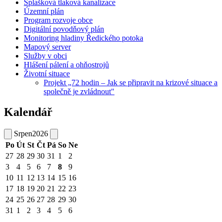
Splašková tlaková kanalizace
Územní plán
Program rozvoje obce
Digitální povodňový plán
Monitoring hladiny Ředického potoka
Mapový server
Služby v obci
Hlášení pálení a ohňostrojů
Životní situace
Projekt „72 hodin – Jak se připravit na krizové situace a
společně je zvládnout"
Kalendář
Srpen
2026
Po
Út
St
Čt
Pá
So
Ne
27
28
29
30
31
1
2
3
4
5
6
7
8
9
10
11
12
13
14
15
16
17
18
19
20
21
22
23
24
25
26
27
28
29
30
31
1
2
3
4
5
6