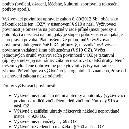
potřeb (bydlení, ošacení, léčebné, kulturní, sportovní a rekreační
potřeby apod.).
Vyživovací povinnost upravuje zákon č. 89/2012 Sb., občanský
zákoník (dále jen „OZ“) v ustanovení § 910 a násl. Vyživovací
povinnost je omezena na příbuzné v řadě přímé (mezi předky a
potomky) a nezáleží na tom, jaký je stupeň příbuzenství ani jaká je
jeho právní povaha. Platí ovšem, že pokud může vyživovací
povinnost plnit generačně bližší příbuzný, nevzniká vyživovací
povinnost vzdálenějšímu příbuznému (§ 910 OZ). Výčet
jednotlivých druhů vyživovacích povinností v OZ je taxativní
(úplný) a nelze jej nad rámec zákona rozšiřovat o další druhy. Není
ovšem vyloučené dobrovolné poskytování výživy nad rámec
zákona. Právní úprava výživného je kogentní. To znamená, že se od
ustanovení zákona nelze odchýlit.
Druhy vyživovací povinnosti:
Výživné mezi rodiči a dětmi a předky a potomky (vyživovací
povinnost rodičů vůči dětem, dětí vůči rodičům) - § 915 a
násl. OZ
Výživné a zajištění úhrady některých nákladů neprovdané
matce - § 920 OZ
Výživné mezi manžely - § 697 OZ
Výživné rozvedeného manžela - § 760 a násl. OZ