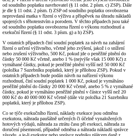
od soudního poplatku navrhovatel (§ 11 odst. 2 písm. c) ZSP). Dále
je dle § 11 odst. 2 písm. f) ZSP od soudního poplatku osvobozena
neprovdaná matka v řízení o výživu a příspěvek na úhradu nákladů
spojených s těhotenstvím a porodem. V těchto případech jsou také
od soudního poplatku osvobozena řízení o výkonu rozhodnutí a
exekuční řízení (§ 11 odst. 3 písm. g) a h) ZSP).
V ostatních případech činí soudní poplatek za návrh na zahájení
řízení o určení výživného, včetně jeho zvýšení, jakož i o snížení
nebo zrušení výživného, 500 Kč, pokud jde o peněžité plnění do
částky 50 000 Kč včetně, anebo 1 % (nejvýše však 15 000 Kč) z
vymáhané částky, pokud je peněžité plnění vyšší než 50 000 Kč
(položka 7 Sazebníku poplatků, který je přílohou ZSP). Pokud v
ostatních případech bude podán návrh na nařízení výkonu
rozhodnutí, činí soudní poplatek 1 000 Kč, pokud je vymáháno
peněžité plnění do částky 20 000 Kč včetně, anebo 5 % z vymáhané
částky, pokud je vymáháno peněžité plnění v částce vyšší než 20
000 Kč do 40 000 000 Kč včetně (dále viz položka 21 Sazebníku
poplatků, který je přílohou ZSP).
Co se týče exekučního řízení, náklady exekuce jsou odměna
exekutora, náhrada paušálně určených či účelně vynaložených
hotových výdajů, náhrada za ztrátu času při exekuci, náhrada za
doručení písemností, případně odměna a náhrada nákladů správce
závodu, a je-li exekutor nebo správce podniku plátcem daně z