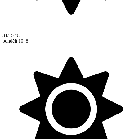
31/15 °C
pondělí
10. 8.