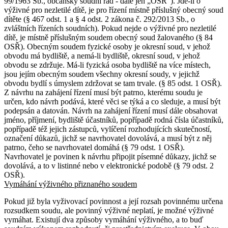
99/1963 Sb., občanský soudní řád - dále jen „OSŘ“). Jde-li o
výživné pro nezletilé dítě, je pro řízení místně příslušný obecný soud
dítěte (§ 467 odst. 1 a § 4 odst. 2 zákona č. 292/2013 Sb., o
zvláštních řízeních soudních). Pokud nejde o výživné pro nezletilé
dítě, je místně příslušným soudem obecný soud žalovaného (§ 84
OSŘ). Obecným soudem fyzické osoby je okresní soud, v jehož
obvodu má bydliště, a nemá-li bydliště, okresní soud, v jehož
obvodu se zdržuje. Má-li fyzická osoba bydliště na více místech,
jsou jejím obecným soudem všechny okresní soudy, v jejichž
obvodu bydlí s úmyslem zdržovat se tam trvale. (§ 85 odst. 1 OSŘ).
Z návrhu na zahájení řízení musí být patrno, kterému soudu je
určen, kdo návrh podává, které věci se týká a co sleduje, a musí být
podepsán a datován. Návrh na zahájení řízení musí dále obsahovat
jméno, příjmení, bydliště účastníků, popřípadě rodná čísla účastníků,
popřípadě též jejich zástupců, vylíčení rozhodujících skutečností,
označení důkazů, jichž se navrhovatel dovolává, a musí být z něj
patrno, čeho se navrhovatel domáhá (§ 79 odst. 1 OSŘ).
Navrhovatel je povinen k návrhu připojit písemné důkazy, jichž se
dovolává, a to v listinné nebo v elektronické podobě (§ 79 odst. 2
OSŘ).
Vymáhání výživného přiznaného soudem
Pokud již byla vyživovací povinnost a její rozsah povinnému určena
rozsudkem soudu, ale povinný výživné neplatí, je možné výživné
vymáhat. Existují dva způsoby vymáhání výživného, a to buď