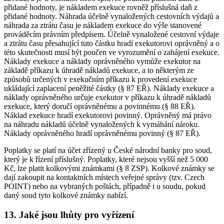
přidané hodnoty, je nákladem exekuce rovněž příslušná daň z
přidané hodnoty. Náhrada účelně vynaložených cestovních výdajů a
náhrada za ztrátu času je nákladem exekuce do výše stanovené
prováděcím právním předpisem. Účelně vynaložené cestovní výdaje
a ztrátu času přesahující tuto částku hradí exekutorovi oprávněný a o
této skutečnosti musí být poučen ve vyrozumění o zahájení exekuce.
Náklady exekuce a náklady oprávněného vymůže exekutor na
základě příkazu k úhradě nákladů exekuce, a to některým ze
způsobů určených v exekučním příkazu k provedení exekuce
ukládající zaplacení peněžité částky (§ 87 EŘ). Náklady exekuce a
náklady oprávněného určuje exekutor v příkazu k úhradě nákladů
exekuce, který doručí oprávněnému a povinnému (§ 88 EŘ).
Náklad exekuce hradí exekutorovi povinný. Oprávněný má právo
na náhradu nákladů účelně vynaložených k vymáhání nároku.
Náklady oprávněného hradí oprávněnému povinný (§ 87 EŘ).
Poplatky se platí na účet zřízený u České národní banky pro soud,
který je k řízení příslušný. Poplatky, které nejsou vyšší než 5 000
Kč, lze platit kolkovými známkami (§ 8 ZSP). Kolkové známky se
dají zakoupit na kontaktních místech veřejné správy (tzv. Czech
POINT) nebo na vybraných poštách, případně i u soudu, pokud
daný soud tyto kolkové známky nabízí.
13. Jaké jsou lhůty pro vyřízení