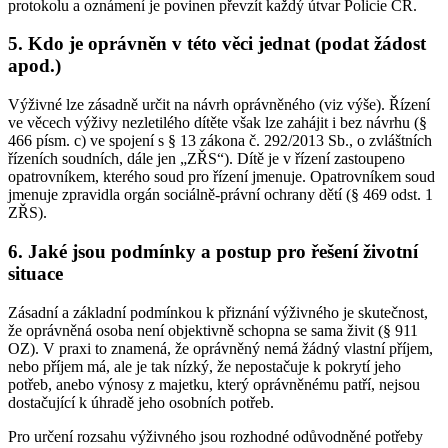
protokolu a oznámení je povinen převzít každý útvar Policie ČR.
5. Kdo je oprávněn v této věci jednat (podat žádost
apod.)
Výživné lze zásadně určit na návrh oprávněného (viz výše). Řízení
ve věcech výživy nezletilého dítěte však lze zahájit i bez návrhu (§
466 písm. c) ve spojení s § 13 zákona č. 292/2013 Sb., o zvláštních
řízeních soudních, dále jen „ZŘS“). Dítě je v řízení zastoupeno
opatrovníkem, kterého soud pro řízení jmenuje. Opatrovníkem soud
jmenuje zpravidla orgán sociálně-právní ochrany dětí (§ 469 odst. 1
ZŘS).
6. Jaké jsou podmínky a postup pro řešení životní
situace
Zásadní a základní podmínkou k přiznání výživného je skutečnost,
že oprávněná osoba není objektivně schopna se sama živit (§ 911
OZ). V praxi to znamená, že oprávněný nemá žádný vlastní příjem,
nebo příjem má, ale je tak nízký, že nepostačuje k pokrytí jeho
potřeb, anebo výnosy z majetku, který oprávněnému patří, nejsou
dostačující k úhradě jeho osobních potřeb.
Pro určení rozsahu výživného jsou rozhodné odůvodněné potřeby