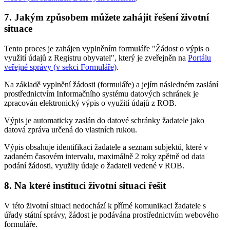
7. Jakým způsobem můžete zahájit řešení životní
situace
Tento proces je zahájen vyplněním formuláře "Žádost o výpis o
využití údajů z Registru obyvatel", který je zveřejněn na
Portálu
veřejné správy (v sekci Formuláře)
.
Na základě vyplnění žádosti (formuláře) a jejím následném zaslání
prostřednictvím Informačního systému datových schránek je
zpracován elektronický výpis o využití údajů z ROB.
Výpis je automaticky zaslán do datové schránky žadatele jako
datová zpráva určená do vlastních rukou.
Výpis obsahuje identifikaci žadatele a seznam subjektů, které v
zadaném časovém intervalu, maximálně 2 roky zpětně od data
podání žádosti, využily údaje o žadateli vedené v ROB.
8. Na které instituci životní situaci řešit
V této životní situaci nedochází k přímé komunikaci žadatele s
úřady státní správy, žádost je podávána prostřednictvím webového
formuláře.