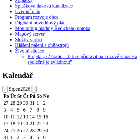
Poplatky
Splašková tlaková kanalizace
Územní plán
Program rozvoje obce
Digitální povodňový plán
Monitoring hladiny Ředického potoka
Mapový server
Služby v obci
Hlášení pálení a ohňostrojů
Životní situace
Projekt „72 hodin – Jak se připravit na krizové situace a
společně je zvládnout"
Kalendář
Srpen
2026
Po
Út
St
Čt
Pá
So
Ne
27
28
29
30
31
1
2
3
4
5
6
7
8
9
10
11
12
13
14
15
16
17
18
19
20
21
22
23
24
25
26
27
28
29
30
31
1
2
3
4
5
6