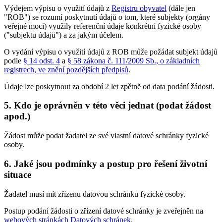
Výdejem výpisu o využití údajů z
Registru obyvatel
(dále jen
"ROB") se rozumí poskytnutí údajů o tom, které subjekty (orgány
veřejné moci) využily referenční údaje konkrétní fyzické osoby
("subjektu údajů") a za jakým účelem.
O vydání výpisu o využití údajů z ROB může požádat subjekt údajů
podle
§ 14 odst. 4
a
§ 58 zákona č. 111/2009 Sb., o základních
registrech, ve znění pozdějších předpisů
.
Údaje lze poskytnout za období 2 let zpětně od data podání žádosti.
5. Kdo je oprávněn v této věci jednat (podat žádost
apod.)
Žádost může podat žadatel ze své vlastní datové schránky fyzické
osoby.
6. Jaké jsou podmínky a postup pro řešení životní
situace
Žadatel musí mít zřízenu datovou schránku fyzické osoby.
Postup podání žádosti o zřízení datové schránky je zveřejněn na
webových stránkách Datových schránek
.