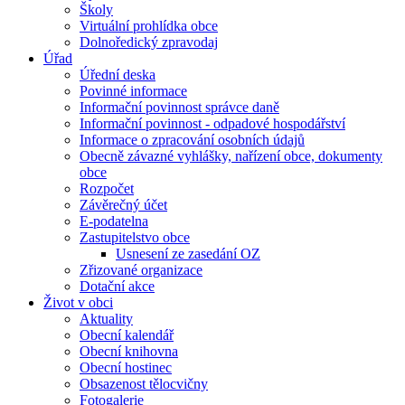
Školy
Virtuální prohlídka obce
Dolnoředický zpravodaj
Úřad
Úřední deska
Povinné informace
Informační povinnost správce daně
Informační povinnost - odpadové hospodářství
Informace o zpracování osobních údajů
Obecně závazné vyhlášky, nařízení obce, dokumenty
obce
Rozpočet
Závěrečný účet
E-podatelna
Zastupitelstvo obce
Usnesení ze zasedání OZ
Zřizované organizace
Dotační akce
Život v obci
Aktuality
Obecní kalendář
Obecní knihovna
Obecní hostinec
Obsazenost tělocvičny
Fotogalerie