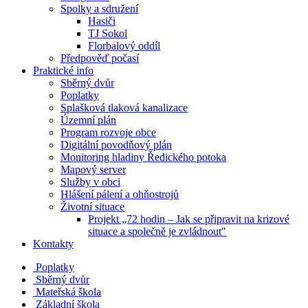
Spolky a sdružení
Hasiči
TJ Sokol
Florbalový oddíl
Předpověď počasí
Praktické info
Sběrný dvůr
Poplatky
Splašková tlaková kanalizace
Územní plán
Program rozvoje obce
Digitální povodňový plán
Monitoring hladiny Ředického potoka
Mapový server
Služby v obci
Hlášení pálení a ohňostrojů
Životní situace
Projekt „72 hodin – Jak se připravit na krizové
situace a společně je zvládnout"
Kontakty
Poplatky
Sběrný dvůr
Mateřská škola
Základní škola