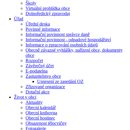
Školy
Virtuální prohlídka obce
Dolnoředický zpravodaj
Úřad
Úřední deska
Povinné informace
Informační povinnost správce daně
Informační povinnost - odpadové hospodářství
Informace o zpracování osobních údajů
Obecně závazné vyhlášky, nařízení obce, dokumenty
obce
Rozpočet
Závěrečný účet
E-podatelna
Zastupitelstvo obce
Usnesení ze zasedání OZ
Zřizované organizace
Dotační akce
Život v obci
Aktuality
Obecní kalendář
Obecní knihovna
Obecní hostinec
Obsazenost tělocvičny
Fotogalerie