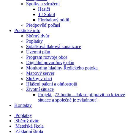
Spolky a sdružení
Hasiči
TJ Sokol
Florbalový oddíl
Předpověď počasí
Praktické info
Sběrný dvůr
Poplatky
Splašková tlaková kanalizace
Územní plán
Program rozvoje obce
Digitální povodňový plán
Monitoring hladiny Ředického potoka
Mapový server
Služby v obci
Hlášení pálení a ohňostrojů
Životní situace
Projekt „72 hodin – Jak se připravit na krizové
situace a společně je zvládnout"
Kontakty
Poplatky
Sběrný dvůr
Mateřská škola
Základní škola