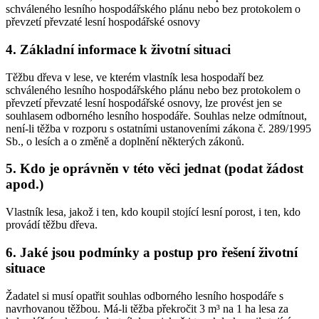
schváleného lesního hospodářského plánu nebo bez protokolem o
převzetí převzaté lesní hospodářské osnovy
4. Základní informace k životní situaci
Těžbu dřeva v lese, ve kterém vlastník lesa hospodaří bez
schváleného lesního hospodářského plánu nebo bez protokolem o
převzetí převzaté lesní hospodářské osnovy, lze provést jen se
souhlasem odborného lesního hospodáře. Souhlas nelze odmítnout,
není-li těžba v rozporu s ostatními ustanoveními zákona č. 289/1995
Sb., o lesích a o změně a doplnění některých zákonů.
5. Kdo je oprávněn v této věci jednat (podat žádost
apod.)
Vlastník lesa, jakož i ten, kdo koupil stojící lesní porost, i ten, kdo
provádí těžbu dřeva.
6. Jaké jsou podmínky a postup pro řešení životní
situace
Žadatel si musí opatřit souhlas odborného lesního hospodáře s
navrhovanou těžbou. Má-li těžba překročit 3 m³ na 1 ha lesa za