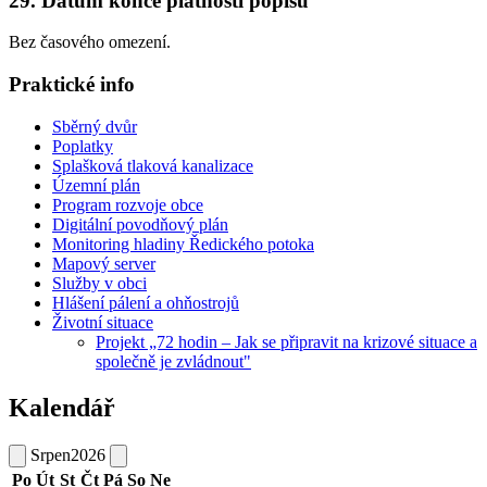
29. Datum konce platnosti popisu
Bez časového omezení.
Praktické info
Sběrný dvůr
Poplatky
Splašková tlaková kanalizace
Územní plán
Program rozvoje obce
Digitální povodňový plán
Monitoring hladiny Ředického potoka
Mapový server
Služby v obci
Hlášení pálení a ohňostrojů
Životní situace
Projekt „72 hodin – Jak se připravit na krizové situace a
společně je zvládnout"
Kalendář
Srpen
2026
Po
Út
St
Čt
Pá
So
Ne