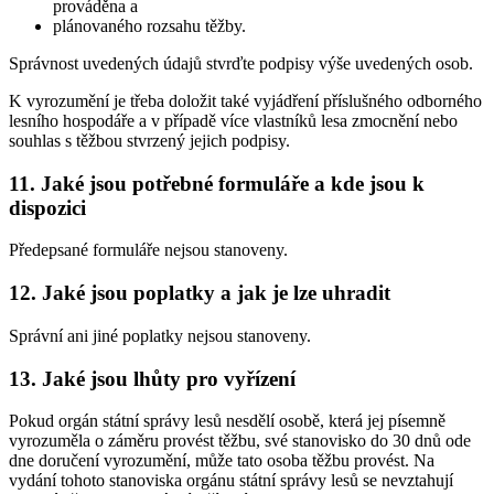
prováděna a
plánovaného rozsahu těžby.
Správnost uvedených údajů stvrďte podpisy výše uvedených osob.
K vyrozumění je třeba doložit také vyjádření příslušného odborného
lesního hospodáře a v případě více vlastníků lesa zmocnění nebo
souhlas s těžbou stvrzený jejich podpisy.
11. Jaké jsou potřebné formuláře a kde jsou k
dispozici
Předepsané formuláře nejsou stanoveny.
12. Jaké jsou poplatky a jak je lze uhradit
Správní ani jiné poplatky nejsou stanoveny.
13. Jaké jsou lhůty pro vyřízení
Pokud orgán státní správy lesů nesdělí osobě, která jej písemně
vyrozuměla o záměru provést těžbu, své stanovisko do 30 dnů ode
dne doručení vyrozumění, může tato osoba těžbu provést. Na
vydání tohoto stanoviska orgánu státní správy lesů se nevztahují