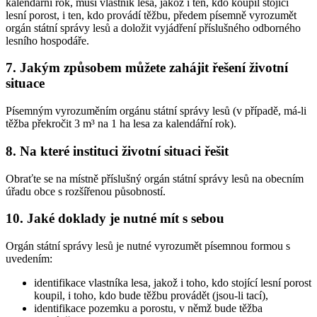
kalendářní rok, musí vlastník lesa, jakož i ten, kdo koupil stojící
lesní porost, i ten, kdo provádí těžbu, předem písemně vyrozumět
orgán státní správy lesů a doložit vyjádření příslušného odborného
lesního hospodáře.
7. Jakým způsobem můžete zahájit řešení životní
situace
Písemným vyrozuměním orgánu státní správy lesů (v případě, má-li
těžba překročit 3 m³ na 1 ha lesa za kalendářní rok).
8. Na které instituci životní situaci řešit
Obraťte se na místně příslušný orgán státní správy lesů na obecním
úřadu obce s rozšířenou působností.
10. Jaké doklady je nutné mít s sebou
Orgán státní správy lesů je nutné vyrozumět písemnou formou s
uvedením:
identifikace vlastníka lesa, jakož i toho, kdo stojící lesní porost
koupil, i toho, kdo bude těžbu provádět (jsou-li tací),
identifikace pozemku a porostu, v němž bude těžba