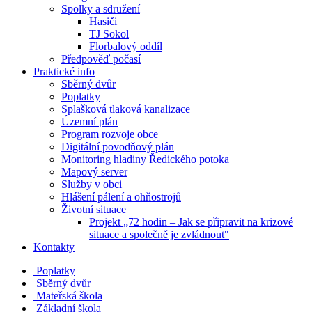
Spolky a sdružení
Hasiči
TJ Sokol
Florbalový oddíl
Předpověď počasí
Praktické info
Sběrný dvůr
Poplatky
Splašková tlaková kanalizace
Územní plán
Program rozvoje obce
Digitální povodňový plán
Monitoring hladiny Ředického potoka
Mapový server
Služby v obci
Hlášení pálení a ohňostrojů
Životní situace
Projekt „72 hodin – Jak se připravit na krizové
situace a společně je zvládnout"
Kontakty
Poplatky
Sběrný dvůr
Mateřská škola
Základní škola