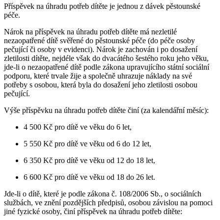
Příspěvek na úhradu potřeb dítěte je jednou z dávek pěstounské
péče.
Nárok na příspěvek na úhradu potřeb dítěte má nezletilé
nezaopatřené dítě svěřené do pěstounské péče (do péče osoby
pečující či osoby v evidenci). Nárok je zachován i po dosažení
zletilosti dítěte, nejdéle však do dvacátého šestého roku jeho věku,
jde-li o nezaopatřené dítě podle zákona upravujícího státní sociální
podporu, které trvale žije a společně uhrazuje náklady na své
potřeby s osobou, která byla do dosažení jeho zletilosti osobou
pečující.
Výše příspěvku na úhradu potřeb dítěte činí (za kalendářní měsíc):
4 500 Kč pro dítě ve věku do 6 let,
5 550 Kč pro dítě ve věku od 6 do 12 let,
6 350 Kč pro dítě ve věku od 12 do 18 let,
6 600 Kč pro dítě ve věku od 18 do 26 let.
Jde-li o dítě, které je podle zákona č. 108/2006 Sb., o sociálních
službách, ve znění pozdějších předpisů, osobou závislou na pomoci
jiné fyzické osoby, činí příspěvek na úhradu potřeb dítěte: