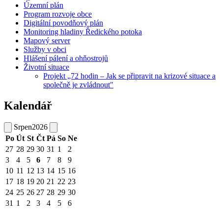
Územní plán
Program rozvoje obce
Digitální povodňový plán
Monitoring hladiny Ředického potoka
Mapový server
Služby v obci
Hlášení pálení a ohňostrojů
Životní situace
Projekt „72 hodin – Jak se připravit na krizové situace a
společně je zvládnout"
Kalendář
Srpen
2026
Po
Út
St
Čt
Pá
So
Ne
27
28
29
30
31
1
2
3
4
5
6
7
8
9
10
11
12
13
14
15
16
17
18
19
20
21
22
23
24
25
26
27
28
29
30
31
1
2
3
4
5
6