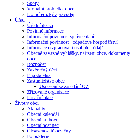
Školy
Virtuální prohlídka obce
Dolnoředický zpravodaj
Úřad
Úřední deska
Povinné informace
Informační povinnost správce daně
Informační povinnost - odpadové hospodářství
Informace o zpracování osobních údajů
Obecně závazné vyhlášky, nařízení obce, dokumenty
obce
Rozpočet
Závěrečný účet
E-podatelna
Zastupitelstvo obce
Usnesení ze zasedání OZ
Zřizované organizace
Dotační akce
Život v obci
Aktuality
Obecní kalendář
Obecní knihovna
Obecní hostinec
Obsazenost tělocvičny
Fotogalerie