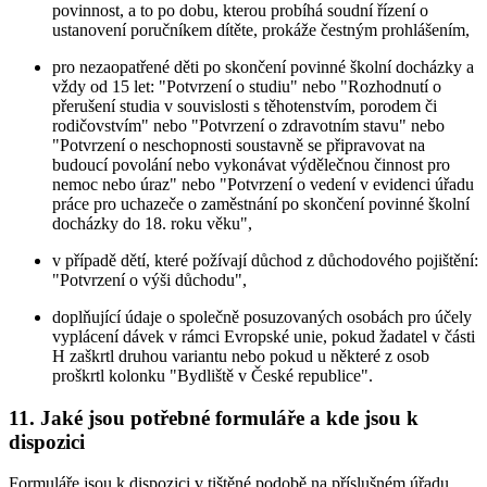
povinnost, a to po dobu, kterou probíhá soudní řízení o
ustanovení poručníkem dítěte, prokáže čestným prohlášením,
pro nezaopatřené děti po skončení povinné školní docházky a
vždy od 15 let: "Potvrzení o studiu" nebo "Rozhodnutí o
přerušení studia v souvislosti s těhotenstvím, porodem či
rodičovstvím" nebo "Potvrzení o zdravotním stavu" nebo
"Potvrzení o neschopnosti soustavně se připravovat na
budoucí povolání nebo vykonávat výdělečnou činnost pro
nemoc nebo úraz" nebo "Potvrzení o vedení v evidenci úřadu
práce pro uchazeče o zaměstnání po skončení povinné školní
docházky do 18. roku věku",
v případě dětí, které požívají důchod z důchodového pojištění:
"Potvrzení o výši důchodu",
doplňující údaje o společně posuzovaných osobách pro účely
vyplácení dávek v rámci Evropské unie, pokud žadatel v části
H zaškrtl druhou variantu nebo pokud u některé z osob
proškrtl kolonku "Bydliště v České republice".
11. Jaké jsou potřebné formuláře a kde jsou k
dispozici
Formuláře jsou k dispozici v tištěné podobě na příslušném úřadu