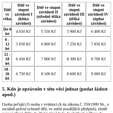
Dítě ve
Dítě ve
Dítě ve
Dítě ve stupni
Dítě
stupni
stupni
stupni
závislosti II
ve
závislosti I
závislosti III
závislosti IV
(středně těžká
věku
(lehká
(těžká
(úplná
závislost)
závislost)
závislost)
závislost)
Do 6
4 650 Kč
5 550 Kč
5 900 Kč
6 400 Kč
let
6 -
12
5 650 Kč
6 800 Kč
7 250 Kč
7 850 Kč
let
12 -
18
6 450 Kč
7 800 Kč
8 300 Kč
8 700 Kč
let
18 -
26
6 750 Kč
8 100 Kč
8 600 Kč
9 000 Kč
let
5. Kdo je oprávněn v této věci jednat (podat žádost
apod.)
Osoba pečující či osoba v evidenci (§ 4a zákona č. 359/1999 Sb., o
sociálně-právní ochraně dětí, ve znění pozdějších předpisů), zletilé