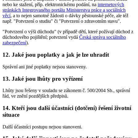
nebo ke stažení, příp. elektronickému podání, na
internetových
stránkách Integrovaného portálu Ministerstva práce a sociálních
věcí
, a to nejen samotné žádosti o dávky pěstounské péče, ale též
např. "Potvrzení o studiu" či "Potvrzení o zdravotním stavu".
"Potvrzení o výši důchodu" (v případě dětí, které požívají důchod z
důchodového pojištění; potvrzení vydá
Česká správa sociálního
zabezpečení
).
12. Jaké jsou poplatky a jak je lze uhradit
Správní ani jiné poplatky nejsou stanoveny.
13. Jaké jsou lhůty pro vyřízení
Lhůty jsou řešeny v souladu se zákonem č. 500/2004 Sb., správní
řád, ve znění pozdějších předpisů.
14. Kteří jsou další účastníci (dotčení) řešení životní
situace
Další účastníci postupu nejsou stanoveni.