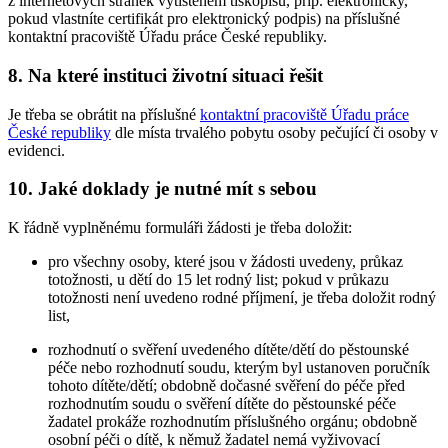
z internetových stránek vytištěném tiskopisu, příp. elektronicky,
pokud vlastníte certifikát pro elektronický podpis) na příslušné
kontaktní pracoviště Úřadu práce České republiky.
8. Na které instituci životní situaci řešit
Je třeba se obrátit na příslušné
kontaktní pracoviště Úřadu práce
České republiky
dle místa trvalého pobytu osoby pečující či osoby v
evidenci.
10. Jaké doklady je nutné mít s sebou
K řádně vyplněnému formuláři žádosti je třeba doložit:
pro všechny osoby, které jsou v žádosti uvedeny, průkaz
totožnosti, u dětí do 15 let rodný list; pokud v průkazu
totožnosti není uvedeno rodné příjmení, je třeba doložit rodný
list,
rozhodnutí o svěření uvedeného dítěte/dětí do pěstounské
péče nebo rozhodnutí soudu, kterým byl ustanoven poručník
tohoto dítěte/dětí; obdobně dočasné svěření do péče před
rozhodnutím soudu o svěření dítěte do pěstounské péče
žadatel prokáže rozhodnutím příslušného orgánu; obdobně
osobní péči o dítě, k němuž žadatel nemá vyživovací