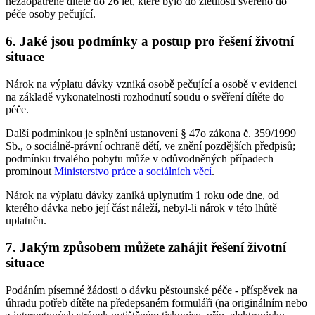
nezaopatřené dítěte do 26 let, které bylo do zletilosti svěřeno do
péče osoby pečující.
6. Jaké jsou podmínky a postup pro řešení životní
situace
Nárok na výplatu dávky vzniká osobě pečující a osobě v evidenci
na základě vykonatelnosti rozhodnutí soudu o svěření dítěte do
péče.
Další podmínkou je splnění ustanovení § 47o zákona č. 359/1999
Sb., o sociálně-právní ochraně dětí, ve znění pozdějších předpisů;
podmínku trvalého pobytu může v odůvodněných případech
prominout
Ministerstvo práce a sociálních věcí
.
Nárok na výplatu dávky zaniká uplynutím 1 roku ode dne, od
kterého dávka nebo její část náleží, nebyl-li nárok v této lhůtě
uplatněn.
7. Jakým způsobem můžete zahájit řešení životní
situace
Podáním písemné žádosti o dávku pěstounské péče - příspěvek na
úhradu potřeb dítěte na předepsaném formuláři (na originálním nebo