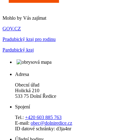
Mohlo by Vás zajímat
GOV.CZ
Pradubický kraj pro rodinu
Pardubický kraj
Adresa
Obecní úřad
Holická 210
533 75 Dolní Ředice
Spojení
Tel.:
+420 603 885 763
E-mail:
obec@dolniredice.cz
ID datové schránky: d3ja4nr
Úřední hodiny