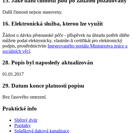
15. Jaké další činnosti jsou po žadateli požadovány
Další činnosti nejsou stanoveny.
16. Elektronická služba, kterou lze využít
Žádost o dávku pěstounské péče - příspěvek na úhradu potřeb dítěte
můžete podat elektronicky, vlastníte-li certifikát pro elektronický
podpis, prostřednictvím
Integrovaného portálu Ministerstva práce a
sociálních věcí
.
28. Popis byl naposledy aktualizován
01.01.2017
29. Datum konce platnosti popisu
Bez časového omezení.
Praktické info
Sběrný dvůr
Poplatky
Splašková tlaková kanalizace