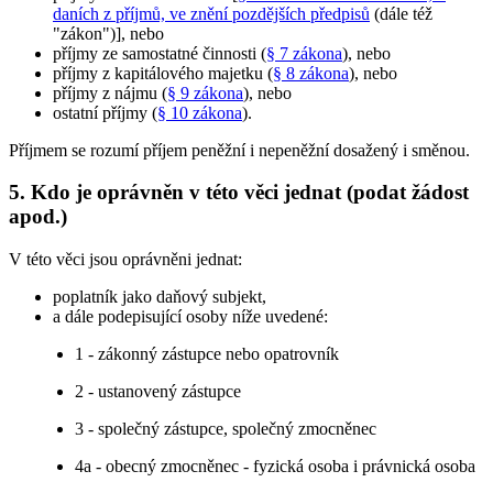
daních z příjmů, ve znění pozdějších předpisů
(dále též
"zákon")], nebo
příjmy ze samostatné činnosti (
§ 7 zákona
), nebo
příjmy z kapitálového majetku (
§ 8 zákona
), nebo
příjmy z nájmu (
§ 9 zákona
), nebo
ostatní příjmy (
§ 10 zákona
).
Příjmem se rozumí příjem peněžní i nepeněžní dosažený i směnou.
5. Kdo je oprávněn v této věci jednat (podat žádost
apod.)
V této věci jsou oprávněni jednat:
poplatník jako daňový subjekt,
a dále podepisující osoby níže uvedené:
1 - zákonný zástupce nebo opatrovník
2 - ustanovený zástupce
3 - společný zástupce, společný zmocněnec
4a - obecný zmocněnec - fyzická osoba i právnická osoba