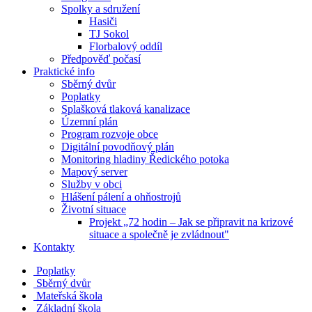
Spolky a sdružení
Hasiči
TJ Sokol
Florbalový oddíl
Předpověď počasí
Praktické info
Sběrný dvůr
Poplatky
Splašková tlaková kanalizace
Územní plán
Program rozvoje obce
Digitální povodňový plán
Monitoring hladiny Ředického potoka
Mapový server
Služby v obci
Hlášení pálení a ohňostrojů
Životní situace
Projekt „72 hodin – Jak se připravit na krizové
situace a společně je zvládnout"
Kontakty
Poplatky
Sběrný dvůr
Mateřská škola
Základní škola