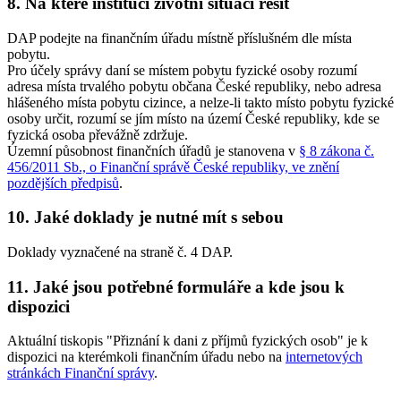
8. Na které instituci životní situaci řešit
DAP podejte na finančním úřadu místně příslušném dle místa
pobytu.
Pro účely správy daní se místem pobytu fyzické osoby rozumí
adresa místa trvalého pobytu občana České republiky, nebo adresa
hlášeného místa pobytu cizince, a nelze-li takto místo pobytu fyzické
osoby určit, rozumí se jím místo na území České republiky, kde se
fyzická osoba převážně zdržuje.
Územní působnost finančních úřadů je stanovena v
§ 8 zákona č.
456/2011 Sb., o Finanční správě České republiky, ve znění
pozdějších předpisů
.
10. Jaké doklady je nutné mít s sebou
Doklady vyznačené na straně č. 4 DAP.
11. Jaké jsou potřebné formuláře a kde jsou k
dispozici
Aktuální tiskopis "Přiznání k dani z příjmů fyzických osob" je k
dispozici na kterémkoli finančním úřadu nebo na
internetových
stránkách Finanční správy
.