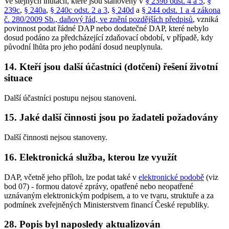
Ve stejných lhůtách, které jsou stanoveny v
§ 239b odst. 4 a 5
,
§
239c
,
§ 240a
,
§ 240c odst. 2 a 3
,
§ 240d
a
§ 244 odst. 1 a 4 zákona
č. 280/2009 Sb., daňový řád, ve znění pozdějších předpisů
, vzniká
povinnost podat řádné DAP nebo dodatečné DAP, které nebylo
dosud podáno za předcházející zdaňovací období, v případě, kdy
původní lhůta pro jeho podání dosud neuplynula.
14. Kteří jsou další účastníci (dotčení) řešení životní
situace
Další účastníci postupu nejsou stanoveni.
15. Jaké další činnosti jsou po žadateli požadovány
Další činnosti nejsou stanoveny.
16. Elektronická služba, kterou lze využít
DAP, včetně jeho příloh, lze podat také v
elektronické podobě
(viz
bod 07) - formou datové zprávy, opatřené nebo neopatřené
uznávaným elektronickým podpisem, a to ve tvaru, struktuře a za
podmínek zveřejněných Ministerstvem financí České republiky.
28. Popis byl naposledy aktualizován