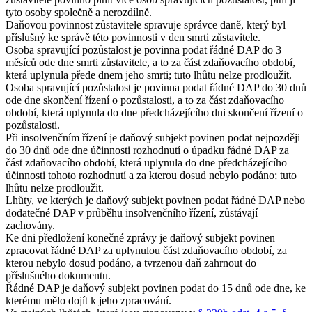
tyto osoby společně a nerozdílně.
Daňovou povinnost zůstavitele spravuje správce daně, který byl
příslušný ke správě této povinnosti v den smrti zůstavitele.
Osoba spravující pozůstalost je povinna podat řádné DAP do 3
měsíců ode dne smrti zůstavitele, a to za část zdaňovacího období,
která uplynula přede dnem jeho smrti; tuto lhůtu nelze prodloužit.
Osoba spravující pozůstalost je povinna podat řádné DAP do 30 dnů
ode dne skončení řízení o pozůstalosti, a to za část zdaňovacího
období, která uplynula do dne předcházejícího dni skončení řízení o
pozůstalosti.
Při insolvenčním řízení je daňový subjekt povinen podat nejpozději
do 30 dnů ode dne účinnosti rozhodnutí o úpadku řádné DAP za
část zdaňovacího období, která uplynula do dne předcházejícího
účinnosti tohoto rozhodnutí a za kterou dosud nebylo podáno; tuto
lhůtu nelze prodloužit.
Lhůty, ve kterých je daňový subjekt povinen podat řádné DAP nebo
dodatečné DAP v průběhu insolvenčního řízení, zůstávají
zachovány.
Ke dni předložení konečné zprávy je daňový subjekt povinen
zpracovat řádné DAP za uplynulou část zdaňovacího období, za
kterou nebylo dosud podáno, a tvrzenou daň zahrnout do
příslušného dokumentu.
Řádné DAP je daňový subjekt povinen podat do 15 dnů ode dne, ke
kterému mělo dojít k jeho zpracování.