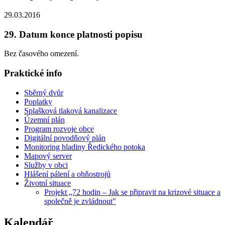
29.03.2016
29. Datum konce platnosti popisu
Bez časového omezení.
Praktické info
Sběrný dvůr
Poplatky
Splašková tlaková kanalizace
Územní plán
Program rozvoje obce
Digitální povodňový plán
Monitoring hladiny Ředického potoka
Mapový server
Služby v obci
Hlášení pálení a ohňostrojů
Životní situace
Projekt „72 hodin – Jak se připravit na krizové situace a
společně je zvládnout"
Kalendář