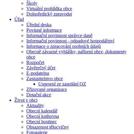
Školy
Virtuální prohlídka obce
Dolnoředický zpravodaj
Úřad
Úřední deska
Povinné informace
Informační povinnost správce daně
Informační povinnost - odpadové hospodářství
Informace o zpracování osobních údajů
Obecně závazné vyhlášky, nařízení obce, dokumenty
obce
Rozpočet
Závěrečný účet
E-podatelna
Zastupitelstvo obce
Usnesení ze zasedání OZ
Zřizované organizace
Dotační akce
Život v obci
Aktuality
Obecní kalendář
Obecní knihovna
Obecní hostinec
Obsazenost tělocvičny
Fotogalerie