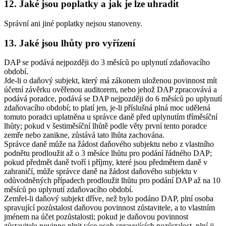
12. Jaké jsou poplatky a jak je lze uhradit
Správní ani jiné poplatky nejsou stanoveny.
13. Jaké jsou lhůty pro vyřízení
DAP se podává nejpozději do 3 měsíců po uplynutí zdaňovacího
období.
Jde-li o daňový subjekt, který má zákonem uloženou povinnost mít
účetní závěrku ověřenou auditorem, nebo jehož DAP zpracovává a
podává poradce, podává se DAP nejpozději do 6 měsíců po uplynutí
zdaňovacího období; to platí jen, je-li příslušná plná moc udělená
tomuto poradci uplatněna u správce daně před uplynutím tříměsíční
lhůty; pokud v šestiměsíční lhůtě podle věty první tento poradce
zemře nebo zanikne, zůstává tato lhůta zachována.
Správce daně může na žádost daňového subjektu nebo z vlastního
podnětu prodloužit až o 3 měsíce lhůtu pro podání řádného DAP;
pokud předmět daně tvoří i příjmy, které jsou předmětem daně v
zahraničí, může správce daně na žádost daňového subjektu v
odůvodněných případech prodloužit lhůtu pro podání DAP až na 10
měsíců po uplynutí zdaňovacího období.
Zemřel-li daňový subjekt dříve, než bylo podáno DAP, plní osoba
spravující pozůstalost daňovou povinnost zůstavitele, a to vlastním
jménem na účet pozůstalosti; pokud je daňovou povinnost
zůstavitele povinno plnit více osob spravujících pozůstalost, plní ji