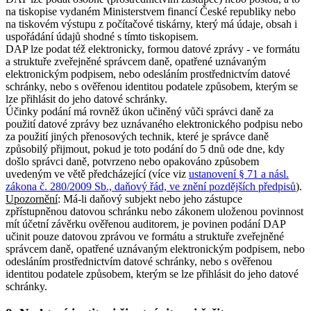
na tiskopise vydaném Ministerstvem financí České republiky nebo
na tiskovém výstupu z počítačové tiskárny, který má údaje, obsah i
uspořádání údajů shodné s tímto tiskopisem.
DAP lze podat též elektronicky, formou datové zprávy - ve formátu
a struktuře zveřejněné správcem daně, opatřené uznávaným
elektronickým podpisem, nebo odesláním prostřednictvím datové
schránky, nebo s ověřenou identitou podatele způsobem, kterým se
lze přihlásit do jeho datové schránky.
Účinky podání má rovněž úkon učiněný vůči správci daně za
použití datové zprávy bez uznávaného elektronického podpisu nebo
za použití jiných přenosových technik, které je správce daně
způsobilý přijmout, pokud je toto podání do 5 dnů ode dne, kdy
došlo správci daně, potvrzeno nebo opakováno způsobem
uvedeným ve větě předcházející (více viz
ustanovení § 71 a násl.
zákona č. 280/2009 Sb., daňový řád, ve znění pozdějších předpisů
).
Upozornění
: Má-li daňový subjekt nebo jeho zástupce
zpřístupněnou datovou schránku nebo zákonem uloženou povinnost
mít účetní závěrku ověřenou auditorem, je povinen podání DAP
učinit pouze datovou zprávou ve formátu a struktuře zveřejněné
správcem daně, opatřené uznávaným elektronickým podpisem, nebo
odesláním prostřednictvím datové schránky, nebo s ověřenou
identitou podatele způsobem, kterým se lze přihlásit do jeho datové
schránky.