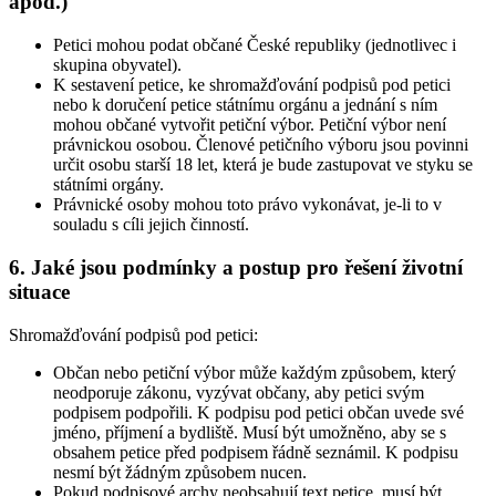
apod.)
Petici mohou podat občané České republiky (jednotlivec i
skupina obyvatel).
K sestavení petice, ke shromažďování podpisů pod petici
nebo k doručení petice státnímu orgánu a jednání s ním
mohou občané vytvořit petiční výbor. Petiční výbor není
právnickou osobou. Členové petičního výboru jsou povinni
určit osobu starší 18 let, která je bude zastupovat ve styku se
státními orgány.
Právnické osoby mohou toto právo vykonávat, je-li to v
souladu s cíli jejich činností.
6. Jaké jsou podmínky a postup pro řešení životní
situace
Shromažďování podpisů pod petici:
Občan nebo petiční výbor může každým způsobem, který
neodporuje zákonu, vyzývat občany, aby petici svým
podpisem podpořili. K podpisu pod petici občan uvede své
jméno, příjmení a bydliště. Musí být umožněno, aby se s
obsahem petice před podpisem řádně seznámil. K podpisu
nesmí být žádným způsobem nucen.
Pokud podpisové archy neobsahují text petice, musí být