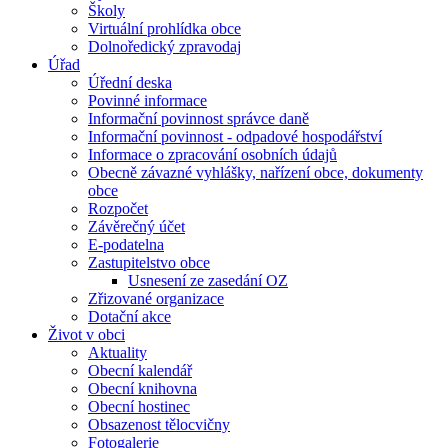
Školy
Virtuální prohlídka obce
Dolnoředický zpravodaj
Úřad
Úřední deska
Povinné informace
Informační povinnost správce daně
Informační povinnost - odpadové hospodářství
Informace o zpracování osobních údajů
Obecně závazné vyhlášky, nařízení obce, dokumenty
obce
Rozpočet
Závěrečný účet
E-podatelna
Zastupitelstvo obce
Usnesení ze zasedání OZ
Zřizované organizace
Dotační akce
Život v obci
Aktuality
Obecní kalendář
Obecní knihovna
Obecní hostinec
Obsazenost tělocvičny
Fotogalerie