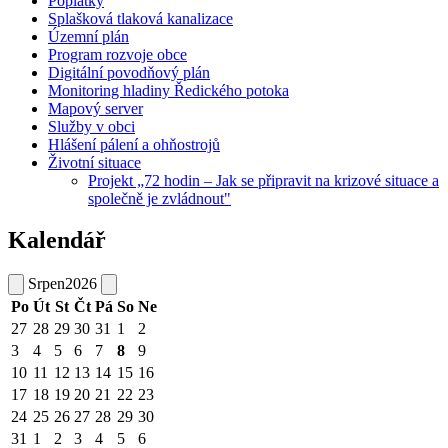
Poplatky
Splašková tlaková kanalizace
Územní plán
Program rozvoje obce
Digitální povodňový plán
Monitoring hladiny Ředického potoka
Mapový server
Služby v obci
Hlášení pálení a ohňostrojů
Životní situace
Projekt „72 hodin – Jak se připravit na krizové situace a
společně je zvládnout"
Kalendář
Srpen
2026
Po
Út
St
Čt
Pá
So
Ne
27
28
29
30
31
1
2
3
4
5
6
7
8
9
10
11
12
13
14
15
16
17
18
19
20
21
22
23
24
25
26
27
28
29
30
31
1
2
3
4
5
6