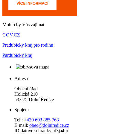
Mohlo by Vás zajímat
GOV.CZ
Pradubický kraj pro rodinu
Pardubický kraj
Adresa
Obecní úřad
Holická 210
533 75 Dolní Ředice
Spojení
Tel.:
+420 603 885 763
E-mail:
obec@dolniredice.cz
ID datové schránky: d3ja4nr