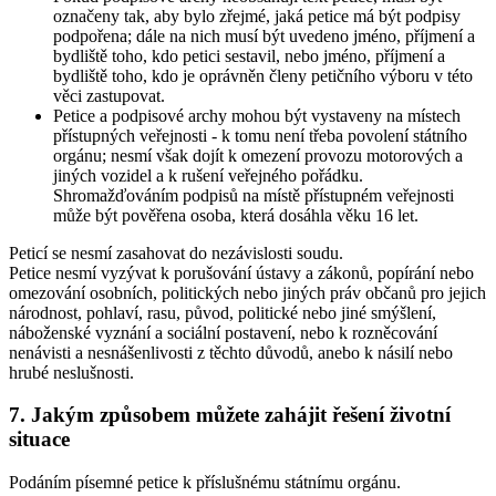
označeny tak, aby bylo zřejmé, jaká petice má být podpisy
podpořena; dále na nich musí být uvedeno jméno, příjmení a
bydliště toho, kdo petici sestavil, nebo jméno, příjmení a
bydliště toho, kdo je oprávněn členy petičního výboru v této
věci zastupovat.
Petice a podpisové archy mohou být vystaveny na místech
přístupných veřejnosti - k tomu není třeba povolení státního
orgánu; nesmí však dojít k omezení provozu motorových a
jiných vozidel a k rušení veřejného pořádku.
Shromažďováním podpisů na místě přístupném veřejnosti
může být pověřena osoba, která dosáhla věku 16 let.
Peticí se nesmí zasahovat do nezávislosti soudu.
Petice nesmí vyzývat k porušování ústavy a zákonů, popírání nebo
omezování osobních, politických nebo jiných práv občanů pro jejich
národnost, pohlaví, rasu, původ, politické nebo jiné smýšlení,
náboženské vyznání a sociální postavení, nebo k rozněcování
nenávisti a nesnášenlivosti z těchto důvodů, anebo k násilí nebo
hrubé neslušnosti.
7. Jakým způsobem můžete zahájit řešení životní
situace
Podáním písemné petice k příslušnému státnímu orgánu.