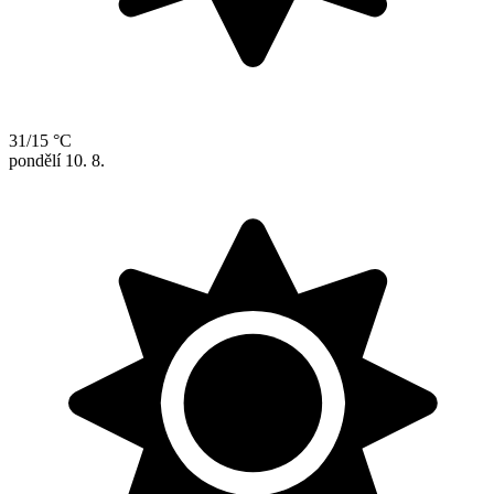
31/15 °C
pondělí
10. 8.