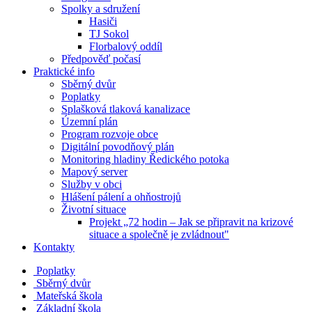
Spolky a sdružení
Hasiči
TJ Sokol
Florbalový oddíl
Předpověď počasí
Praktické info
Sběrný dvůr
Poplatky
Splašková tlaková kanalizace
Územní plán
Program rozvoje obce
Digitální povodňový plán
Monitoring hladiny Ředického potoka
Mapový server
Služby v obci
Hlášení pálení a ohňostrojů
Životní situace
Projekt „72 hodin – Jak se připravit na krizové
situace a společně je zvládnout"
Kontakty
Poplatky
Sběrný dvůr
Mateřská škola
Základní škola