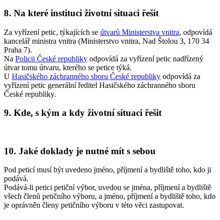
8. Na které instituci životní situaci řešit
Za vyřízení petic, týkajících se
útvarů Ministerstva vnitra
, odpovídá
kancelář ministra vnitra (Ministerstvo vnitra, Nad Štolou 3, 170 34
Praha 7).
Na
Policii České republiky
odpovídá za vyřízení petic nadřízený
útvar tomu útvaru, kterého se petice týká.
U
Hasičského záchranného sboru České republiky
odpovídá za
vyřízení petic generální ředitel Hasičského záchranného sboru
České republiky.
9. Kde, s kým a kdy životní situaci řešit
10. Jaké doklady je nutné mít s sebou
Pod peticí musí být uvedeno jméno, příjmení a bydliště toho, kdo ji
podává.
Podává-li petici petiční výbor, uvedou se jména, příjmení a bydliště
všech členů petičního výboru, a jméno, příjmení a bydliště toho, kdo
je oprávněn členy petičního výboru v této věci zastupovat.