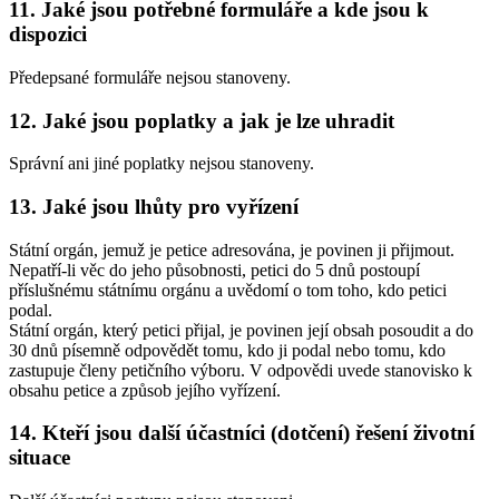
11. Jaké jsou potřebné formuláře a kde jsou k
dispozici
Předepsané formuláře nejsou stanoveny.
12. Jaké jsou poplatky a jak je lze uhradit
Správní ani jiné poplatky nejsou stanoveny.
13. Jaké jsou lhůty pro vyřízení
Státní orgán, jemuž je petice adresována, je povinen ji přijmout.
Nepatří-li věc do jeho působnosti, petici do 5 dnů postoupí
příslušnému státnímu orgánu a uvědomí o tom toho, kdo petici
podal.
Státní orgán, který petici přijal, je povinen její obsah posoudit a do
30 dnů písemně odpovědět tomu, kdo ji podal nebo tomu, kdo
zastupuje členy petičního výboru. V odpovědi uvede stanovisko k
obsahu petice a způsob jejího vyřízení.
14. Kteří jsou další účastníci (dotčení) řešení životní
situace