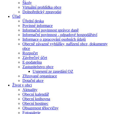
Školy
Virtuální prohlídka obce
Dolnoředický zpravodaj
Úřad
Úřední deska
Povinné informace
Informační povinnost správce daně
Informační povinnost - odpadové hospodářství
Informace o zpracování osobních údajů
Obecně závazné vyhlášky, nařízení obce, dokumenty
obce
Rozpočet
Závěrečný účet
E-podatelna
Zastupitelstvo obce
Usnesení ze zasedání OZ
Zřizované organizace
Dotační akce
Život v obci
Aktuality
Obecní kalendář
Obecní knihovna
Obecní hostinec
Obsazenost tělocvičny
Fotogalerie