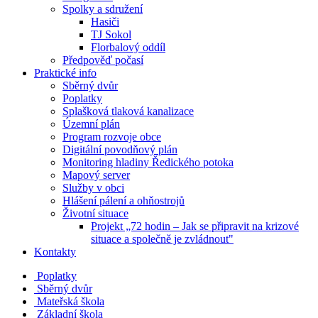
Spolky a sdružení
Hasiči
TJ Sokol
Florbalový oddíl
Předpověď počasí
Praktické info
Sběrný dvůr
Poplatky
Splašková tlaková kanalizace
Územní plán
Program rozvoje obce
Digitální povodňový plán
Monitoring hladiny Ředického potoka
Mapový server
Služby v obci
Hlášení pálení a ohňostrojů
Životní situace
Projekt „72 hodin – Jak se připravit na krizové
situace a společně je zvládnout"
Kontakty
Poplatky
Sběrný dvůr
Mateřská škola
Základní škola