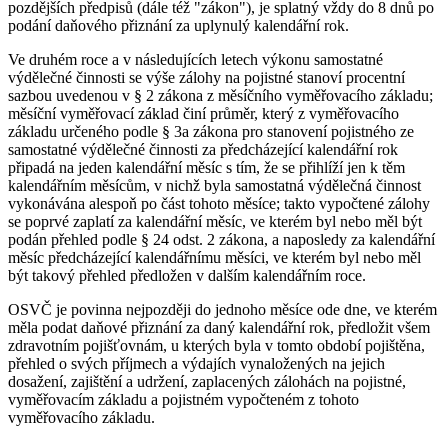
pozdějších předpisů (dále též "zákon"), je splatný vždy do 8 dnů po
podání daňového přiznání za uplynulý kalendářní rok.
Ve druhém roce a v následujících letech výkonu samostatné
výdělečné činnosti se výše zálohy na pojistné stanoví procentní
sazbou uvedenou v § 2 zákona z měsíčního vyměřovacího základu;
měsíční vyměřovací základ činí průměr, který z vyměřovacího
základu určeného podle § 3a zákona pro stanovení pojistného ze
samostatné výdělečné činnosti za předcházející kalendářní rok
připadá na jeden kalendářní měsíc s tím, že se přihlíží jen k těm
kalendářním měsícům, v nichž byla samostatná výdělečná činnost
vykonávána alespoň po část tohoto měsíce; takto vypočtené zálohy
se poprvé zaplatí za kalendářní měsíc, ve kterém byl nebo měl být
podán přehled podle § 24 odst. 2 zákona, a naposledy za kalendářní
měsíc předcházející kalendářnímu měsíci, ve kterém byl nebo měl
být takový přehled předložen v dalším kalendářním roce.
OSVČ je povinna nejpozději do jednoho měsíce ode dne, ve kterém
měla podat daňové přiznání za daný kalendářní rok, předložit všem
zdravotním pojišťovnám, u kterých byla v tomto období pojištěna,
přehled o svých příjmech a výdajích vynaložených na jejich
dosažení, zajištění a udržení, zaplacených zálohách na pojistné,
vyměřovacím základu a pojistném vypočteném z tohoto
vyměřovacího základu.