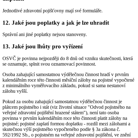
Jednotlivé zdravotní pojišťovny mají své formuláře.
12. Jaké jsou poplatky a jak je lze uhradit
Správní ani jiné poplatky nejsou stanoveny.
13. Jaké jsou lhůty pro vyřízení
OSVČ je povinna nejpozději do 8 dnů od vzniku skutečnosti, která
se oznamuje, splnit svou oznamovací povinnost.
Osoba zahajující samostatnou výdělečnou činnost hradí v prvním
kalendářním roce této činnosti měsíční zálohy na pojistné vypočtené
z minimálního vyměřovacího základu, pokud si sama nestanoví
zálohu vyšší.
Pokud za osobu zahajující samostatnou výdělečnou činnost je
plátcem pojistného i stát (viz životní situace "Odvod pojistného na
veřejné zdravotní pojištění hrazené státem"), není tato osoba
povinna v prvním kalendářním roce této činnosti platit zálohy na
pojistné; pojistné zaplatí formou doplatku - rozdíl mezi zálohami a
skutečnou výší pojistného vypočteného podle § 3a zákona č.
592/1992 Sb., o pojistném na veřejné zdravotní pojištění, ve znění