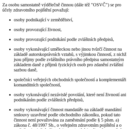
Za osobu samostatně výdělečně činnou (dále též "OSVČ") se pro
účely zdravotního pojištění považují:
osoby podnikající v zemědělství,
osoby provozující živnost,
osoby provozující podnikání podle zvláštních předpisů,
osoby vykonávající uměleckou nebo jinou tvůrčí činnost na
základě autorskoprávních vztahů, s výjimkou činností, z nichž
jsou příjmy podle zvláštního právního předpisu samostatným
základem daně z příjmů fyzických osob pro zdanění zvláštní
sazbou daně,
společníci veřejných obchodních společností a komplementáři
komanditních společností,
osoby vykonávající nezávislé povolání, které není živností ani
podnikáním podle zvláštních předpisů,
osoby vykonávající činnost mandatáře na základě mandátní
smlouvy uzavřené podle obchodního zákoníku, pokud tato
činnost není považována za zaměstnání podle § 5 písm. a)
zákona č. 48/1997 Sb., o veřejném zdravotním pojištění a o