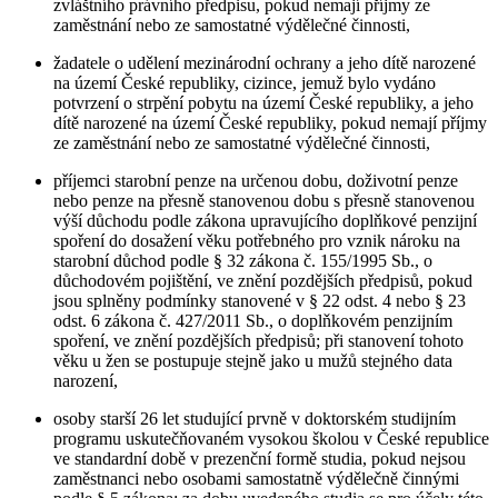
zvláštního právního předpisu, pokud nemají příjmy ze
zaměstnání nebo ze samostatné výdělečné činnosti,
žadatele o udělení mezinárodní ochrany a jeho dítě narozené
na území České republiky, cizince, jemuž bylo vydáno
potvrzení o strpění pobytu na území České republiky, a jeho
dítě narozené na území České republiky, pokud nemají příjmy
ze zaměstnání nebo ze samostatné výdělečné činnosti,
příjemci starobní penze na určenou dobu, doživotní penze
nebo penze na přesně stanovenou dobu s přesně stanovenou
výší důchodu podle zákona upravujícího doplňkové penzijní
spoření do dosažení věku potřebného pro vznik nároku na
starobní důchod podle § 32 zákona č. 155/1995 Sb., o
důchodovém pojištění, ve znění pozdějších předpisů, pokud
jsou splněny podmínky stanovené v § 22 odst. 4 nebo § 23
odst. 6 zákona č. 427/2011 Sb., o doplňkovém penzijním
spoření, ve znění pozdějších předpisů; při stanovení tohoto
věku u žen se postupuje stejně jako u mužů stejného data
narození,
osoby starší 26 let studující prvně v doktorském studijním
programu uskutečňovaném vysokou školou v České republice
ve standardní době v prezenční formě studia, pokud nejsou
zaměstnanci nebo osobami samostatně výdělečně činnými