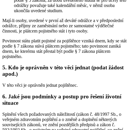
podle § 5 zákona; za dobu uvedeného studia se pro účely této
odrážky považuje také kalendářní měsíc, v němž osoba
ukončila uvedené studium.
Mají-li osoby, uvedené v první až deváté odrážce a v předposlední
odrážce, příjmy ze zaměstnání nebo ze samostatné výdělečné
činnosti, je plátcem pojistného stát i tyto osoby.
Povinnost státu platit pojistné za pojištěnce vzniká dnem, kdy se stát
podle § 7 zákona stává plátcem pojistného; tato povinnost zaniká
dnem, ke kterému stát přestal být podle § 7 zákona plátcem
pojistného.
5. Kdo je oprávněn v této věci jednat (podat žádost
apod.)
V této věci je oprávněn jednat pojištěnec.
6. Jaké jsou podmínky a postup pro řešení životní
situace
Splnění všech požadovaných náležitostí (zákon č. 48/1997 Sb., o
veřejném zdravotním pojištění a o změně a doplnění některých
souvisejících zákonů, ve znění pozdějších předpisů a zákon č.
592/1992 Sb., o pojistném na veřejné zdravotní pojištění, ve znění