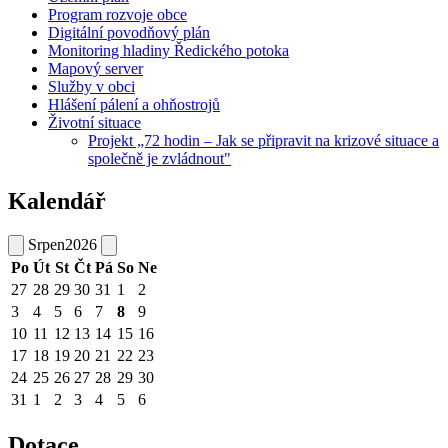
Program rozvoje obce
Digitální povodňový plán
Monitoring hladiny Ředického potoka
Mapový server
Služby v obci
Hlášení pálení a ohňostrojů
Životní situace
Projekt „72 hodin – Jak se připravit na krizové situace a
společně je zvládnout"
Kalendář
Srpen
2026
Po
Út
St
Čt
Pá
So
Ne
27
28
29
30
31
1
2
3
4
5
6
7
8
9
10
11
12
13
14
15
16
17
18
19
20
21
22
23
24
25
26
27
28
29
30
31
1
2
3
4
5
6
Dotace