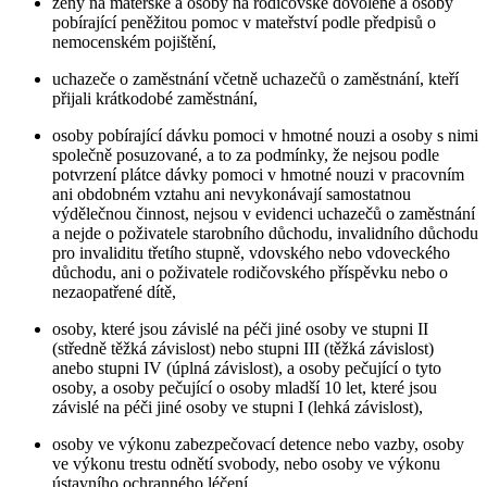
ženy na mateřské a osoby na rodičovské dovolené a osoby
pobírající peněžitou pomoc v mateřství podle předpisů o
nemocenském pojištění,
uchazeče o zaměstnání včetně uchazečů o zaměstnání, kteří
přijali krátkodobé zaměstnání,
osoby pobírající dávku pomoci v hmotné nouzi a osoby s nimi
společně posuzované, a to za podmínky, že nejsou podle
potvrzení plátce dávky pomoci v hmotné nouzi v pracovním
ani obdobném vztahu ani nevykonávají samostatnou
výdělečnou činnost, nejsou v evidenci uchazečů o zaměstnání
a nejde o poživatele starobního důchodu, invalidního důchodu
pro invaliditu třetího stupně, vdovského nebo vdoveckého
důchodu, ani o poživatele rodičovského příspěvku nebo o
nezaopatřené dítě,
osoby, které jsou závislé na péči jiné osoby ve stupni II
(středně těžká závislost) nebo stupni III (těžká závislost)
anebo stupni IV (úplná závislost), a osoby pečující o tyto
osoby, a osoby pečující o osoby mladší 10 let, které jsou
závislé na péči jiné osoby ve stupni I (lehká závislost),
osoby ve výkonu zabezpečovací detence nebo vazby, osoby
ve výkonu trestu odnětí svobody, nebo osoby ve výkonu
ústavního ochranného léčení,