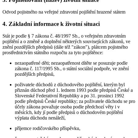
Odvod pojistného na veřejné zdravotní pojištění hrazené státem
4. Základní informace k životní situaci
Stát je podle § 7 zákona č. 48/1997 Sb., o veřejném zdravotním
pojištění a o změně a doplnění některých souvisejících zákonů, ve
znění pozdějších předpisů (dále též "zákon"), plátcem pojistného
prostřednictvím státního rozpočtu za tyto pojištěnce:
nezaopatřené děti; nezaopatřenost dítěte se posuzuje podle
zákona č. 117/1995 Sb., o státní sociální podpoře, ve znění
pozdějších předpisů,
poživatele důchodů z důchodového pojištění, kterým byl
přiznán důchod před 1. lednem 1993 podle předpisů České a
Slovenské Federativní Republiky a po 31. prosinci 1992
podle předpisů České republiky; za poživatele důchodu se pro
účely zákona považuje osoba podle předchozí věty i v
měsících, kdy jí podle předpisů o důchodovém pojištění
výplata důchodu nenáleží,
příjemce rodičovského příspěvku,