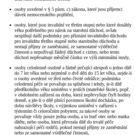
osoby uvedené v § 5 písm. c) zákona, které jsou příjemci
dávek nemocenského pojištění,
osoby, které jsou invalidní ve třetím stupni nebo které dosáhly
věku potřebného pro nárok na starobní důchod, avšak
nesplňují další podmínky pro přiznání invalidního důchodu
pro invaliditu třetího stupně nebo starobního důchodu a
nemají příjmy ze zaměstnání, ze samostatné výdělečné
činnosti a nepožívají žádný důchod z ciziny, nebo tento
důchod nepřesahuje měsíčně částku ve výši minimální mzdy,
osoby celodenně osobně a řádně pečující alespoň o jedno dítě
do 7 let věku nebo nejméně o dvě děti do 15 let věku, nejde-li
o osoby uvedené ve třetí nebo čtvrté odrážce; podmínka
celodenní péče se považuje za splněnou i tehdy, je-li dítě
předškolního věku umístěno v jeslích (mateřské škole), popř.
v obdobném zařízení na dobu, která nepřevyšuje čtyři hodiny
denně, a jde-li o dítě plnící povinnou školní docházku, po
dobu návštěvy školy, s výjimkou umístění v zařízení s
týdenním či celoročním pobytem; za takové osoby se
považuje vždy pouze jedna osoba, a to buď otec nebo matka
dítěte, nebo osoba, která převzala dítě do trvalé péče
nahrazující péči rodičů, pokud nemají příjmy ze zaměstnání
nebo ze samostatné výdělečné činnosti,