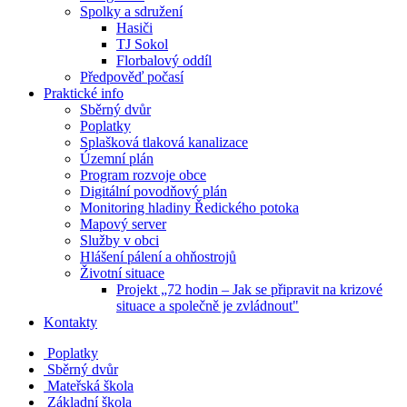
Spolky a sdružení
Hasiči
TJ Sokol
Florbalový oddíl
Předpověď počasí
Praktické info
Sběrný dvůr
Poplatky
Splašková tlaková kanalizace
Územní plán
Program rozvoje obce
Digitální povodňový plán
Monitoring hladiny Ředického potoka
Mapový server
Služby v obci
Hlášení pálení a ohňostrojů
Životní situace
Projekt „72 hodin – Jak se připravit na krizové
situace a společně je zvládnout"
Kontakty
Poplatky
Sběrný dvůr
Mateřská škola
Základní škola