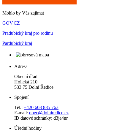
Mohlo by Vás zajímat
GOV.CZ
Pradubický kraj pro rodinu
Pardubický kraj
Adresa
Obecní úřad
Holická 210
533 75 Dolní Ředice
Spojení
Tel.:
+420 603 885 763
E-mail:
obec@dolniredice.cz
ID datové schránky: d3ja4nr
Úřední hodiny