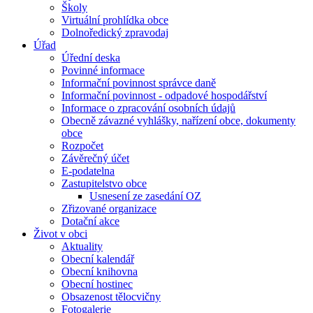
Školy
Virtuální prohlídka obce
Dolnoředický zpravodaj
Úřad
Úřední deska
Povinné informace
Informační povinnost správce daně
Informační povinnost - odpadové hospodářství
Informace o zpracování osobních údajů
Obecně závazné vyhlášky, nařízení obce, dokumenty
obce
Rozpočet
Závěrečný účet
E-podatelna
Zastupitelstvo obce
Usnesení ze zasedání OZ
Zřizované organizace
Dotační akce
Život v obci
Aktuality
Obecní kalendář
Obecní knihovna
Obecní hostinec
Obsazenost tělocvičny
Fotogalerie