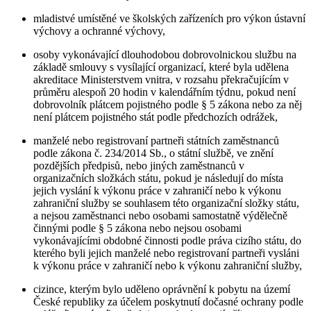
mladistvé umístěné ve školských zařízeních pro výkon ústavní
výchovy a ochranné výchovy,
osoby vykonávající dlouhodobou dobrovolnickou službu na
základě smlouvy s vysílající organizací, které byla udělena
akreditace Ministerstvem vnitra, v rozsahu překračujícím v
průměru alespoň 20 hodin v kalendářním týdnu, pokud není
dobrovolník plátcem pojistného podle § 5 zákona nebo za něj
není plátcem pojistného stát podle předchozích odrážek,
manželé nebo registrovaní partneři státních zaměstnanců
podle zákona č. 234/2014 Sb., o státní službě, ve znění
pozdějších předpisů, nebo jiných zaměstnanců v
organizačních složkách státu, pokud je následují do místa
jejich vyslání k výkonu práce v zahraničí nebo k výkonu
zahraniční služby se souhlasem této organizační složky státu,
a nejsou zaměstnanci nebo osobami samostatně výdělečně
činnými podle § 5 zákona nebo nejsou osobami
vykonávajícími obdobné činnosti podle práva cizího státu, do
kterého byli jejich manželé nebo registrovaní partneři vysláni
k výkonu práce v zahraničí nebo k výkonu zahraniční služby,
cizince, kterým bylo uděleno oprávnění k pobytu na území
České republiky za účelem poskytnutí dočasné ochrany podle