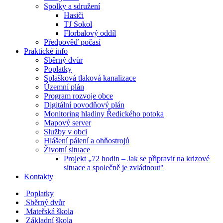
Spolky a sdružení
Hasiči
TJ Sokol
Florbalový oddíl
Předpověď počasí
Praktické info
Sběrný dvůr
Poplatky
Splašková tlaková kanalizace
Územní plán
Program rozvoje obce
Digitální povodňový plán
Monitoring hladiny Ředického potoka
Mapový server
Služby v obci
Hlášení pálení a ohňostrojů
Životní situace
Projekt „72 hodin – Jak se připravit na krizové
situace a společně je zvládnout"
Kontakty
Poplatky
Sběrný dvůr
Mateřská škola
Základní škola