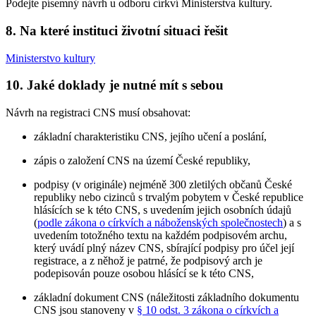
Podejte písemný návrh u odboru církví Ministerstva kultury.
8. Na které instituci životní situaci řešit
Ministerstvo kultury
10. Jaké doklady je nutné mít s sebou
Návrh na registraci CNS musí obsahovat:
základní charakteristiku CNS, jejího učení a poslání,
zápis o založení CNS na území České republiky,
podpisy (v originále) nejméně 300 zletilých občanů České
republiky nebo cizinců s trvalým pobytem v České republice
hlásících se k této CNS, s uvedením jejich osobních údajů
(
podle zákona o církvích a náboženských společnostech
) a s
uvedením totožného textu na každém podpisovém archu,
který uvádí plný název CNS, sbírající podpisy pro účel její
registrace, a z něhož je patrné, že podpisový arch je
podepisován pouze osobou hlásící se k této CNS,
základní dokument CNS (náležitosti základního dokumentu
CNS jsou stanoveny v
§ 10 odst. 3 zákona o církvích a