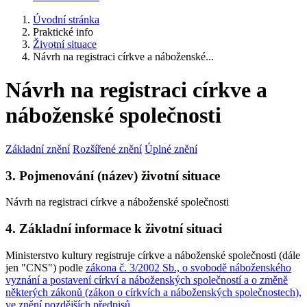
Úvodní stránka
Praktické info
Životní situace
Návrh na registraci církve a náboženské...
Návrh na registraci církve a
náboženské společnosti
Základní znění
Rozšířené znění
Úplné znění
3. Pojmenování (název) životní situace
Návrh na registraci církve a náboženské společnosti
4. Základní informace k životní situaci
Ministerstvo kultury registruje církve a náboženské společnosti (dále
jen "CNS") podle
zákona č. 3/2002 Sb., o svobodě náboženského
vyznání a postavení církví a náboženských společností a o změně
některých zákonů (zákon o církvích a náboženských společnostech),
ve znění pozdějších předpisů
.