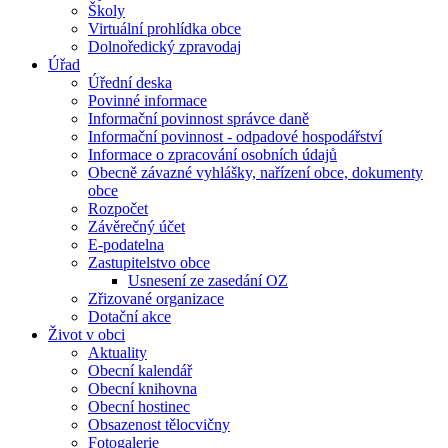
Školy
Virtuální prohlídka obce
Dolnoředický zpravodaj
Úřad
Úřední deska
Povinné informace
Informační povinnost správce daně
Informační povinnost - odpadové hospodářství
Informace o zpracování osobních údajů
Obecně závazné vyhlášky, nařízení obce, dokumenty
obce
Rozpočet
Závěrečný účet
E-podatelna
Zastupitelstvo obce
Usnesení ze zasedání OZ
Zřizované organizace
Dotační akce
Život v obci
Aktuality
Obecní kalendář
Obecní knihovna
Obecní hostinec
Obsazenost tělocvičny
Fotogalerie