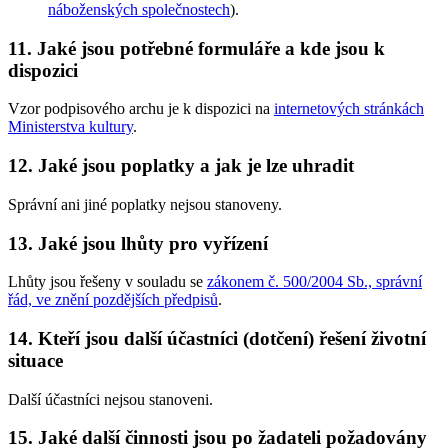
náboženských společnostech
).
11. Jaké jsou potřebné formuláře a kde jsou k
dispozici
Vzor podpisového archu je k dispozici na
internetových stránkách
Ministerstva kultury
.
12. Jaké jsou poplatky a jak je lze uhradit
Správní ani jiné poplatky nejsou stanoveny.
13. Jaké jsou lhůty pro vyřízení
Lhůty jsou řešeny v souladu se
zákonem č. 500/2004 Sb., správní
řád, ve znění pozdějších předpisů
.
14. Kteří jsou další účastníci (dotčení) řešení životní
situace
Další účastníci nejsou stanoveni.
15. Jaké další činnosti jsou po žadateli požadovány