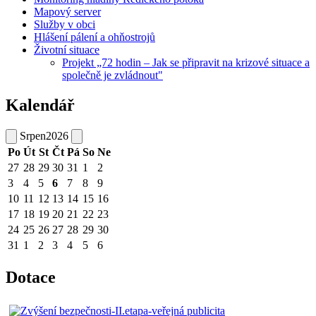
Mapový server
Služby v obci
Hlášení pálení a ohňostrojů
Životní situace
Projekt „72 hodin – Jak se připravit na krizové situace a
společně je zvládnout"
Kalendář
Srpen
2026
Po
Út
St
Čt
Pá
So
Ne
27
28
29
30
31
1
2
3
4
5
6
7
8
9
10
11
12
13
14
15
16
17
18
19
20
21
22
23
24
25
26
27
28
29
30
31
1
2
3
4
5
6
Dotace