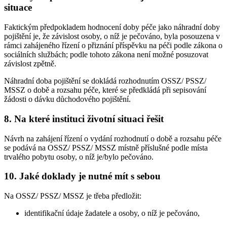
situace
Faktickým předpokladem hodnocení doby péče jako náhradní doby
pojištění je, že závislost osoby, o níž je pečováno, byla posouzena v
rámci zahájeného řízení o přiznání příspěvku na péči podle zákona o
sociálních službách; podle tohoto zákona není možné posuzovat
závislost zpětně.
Náhradní doba pojištění se dokládá rozhodnutím OSSZ/ PSSZ/
MSSZ o době a rozsahu péče, které se předkládá při sepisování
žádosti o dávku důchodového pojištění.
8. Na které instituci životní situaci řešit
Návrh na zahájení řízení o vydání rozhodnutí o době a rozsahu péče
se podává na OSSZ/ PSSZ/ MSSZ místně příslušné podle místa
trvalého pobytu osoby, o níž je/bylo pečováno.
10. Jaké doklady je nutné mít s sebou
Na OSSZ/ PSSZ/ MSSZ je třeba předložit:
identifikační údaje žadatele a osoby, o níž je pečováno,