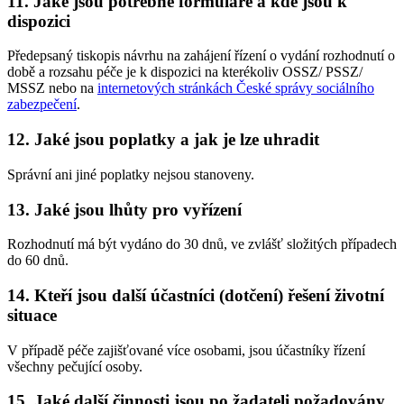
11. Jaké jsou potřebné formuláře a kde jsou k
dispozici
Předepsaný tiskopis návrhu na zahájení řízení o vydání rozhodnutí o
době a rozsahu péče je k dispozici na kterékoliv OSSZ/ PSSZ/
MSSZ nebo na
internetových stránkách České správy sociálního
zabezpečení
.
12. Jaké jsou poplatky a jak je lze uhradit
Správní ani jiné poplatky nejsou stanoveny.
13. Jaké jsou lhůty pro vyřízení
Rozhodnutí má být vydáno do 30 dnů, ve zvlášť složitých případech
do 60 dnů.
14. Kteří jsou další účastníci (dotčení) řešení životní
situace
V případě péče zajišťované více osobami, jsou účastníky řízení
všechny pečující osoby.
15. Jaké další činnosti jsou po žadateli požadovány