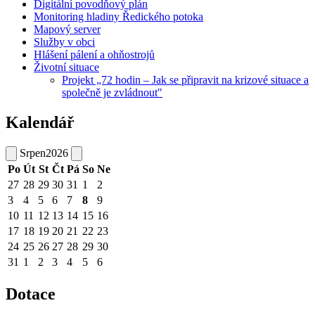
Digitální povodňový plán
Monitoring hladiny Ředického potoka
Mapový server
Služby v obci
Hlášení pálení a ohňostrojů
Životní situace
Projekt „72 hodin – Jak se připravit na krizové situace a
společně je zvládnout"
Kalendář
Srpen
2026
Po
Út
St
Čt
Pá
So
Ne
27
28
29
30
31
1
2
3
4
5
6
7
8
9
10
11
12
13
14
15
16
17
18
19
20
21
22
23
24
25
26
27
28
29
30
31
1
2
3
4
5
6
Dotace