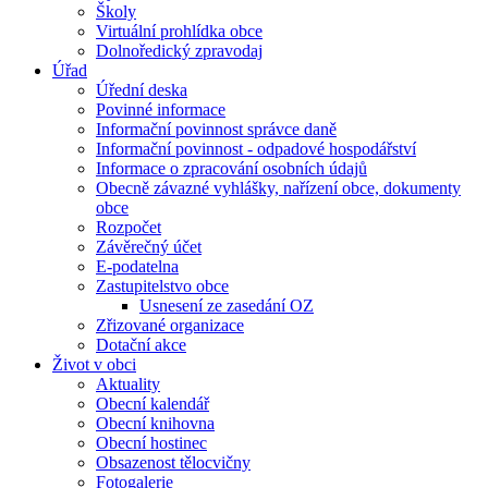
Školy
Virtuální prohlídka obce
Dolnoředický zpravodaj
Úřad
Úřední deska
Povinné informace
Informační povinnost správce daně
Informační povinnost - odpadové hospodářství
Informace o zpracování osobních údajů
Obecně závazné vyhlášky, nařízení obce, dokumenty
obce
Rozpočet
Závěrečný účet
E-podatelna
Zastupitelstvo obce
Usnesení ze zasedání OZ
Zřizované organizace
Dotační akce
Život v obci
Aktuality
Obecní kalendář
Obecní knihovna
Obecní hostinec
Obsazenost tělocvičny
Fotogalerie