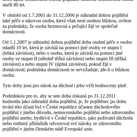
starší 80 let.
V období od 1.7.2001 do 31.12.2006 je náhradní dobou pojištění
také péče o takovou osobu, která však není osobou blízkou, ovšem
za podmínky, že osoba bezmocná a pečující žijí ve společné
domácnosti.
Od 1.1.2007 je náhradní dobou pojištění doba osobní péče o osobu
mladší 10 let, která je závislá na pomoci jiné osoby ve stupni I
(lehká závislost), nebo o osobu, která je závislá na pomoci jiné
osoby ve stupni II (středně těžká závislost) nebo stupni III (těžká
závislost) a nebo stupni IV (úplná závislost), pokud žijí v
domácnosti; podmínka domácnosti se nevyžaduje, jde-li o blízkou
osobu.
Tyto doby jsou pro nárok na důchod i jeho výši hodnoceny plně.
Podmínkou pro to, aby se tato doba získaná po 31.12.2011
hodnotila jako náhradní doba pojištění, je, že pojištěnec po dobu
trvání této účasti byl v České republice účasten důchodového
pojištění z jiného důvodu, nemocenského pojištění nebo zdravotního
pojištění anebo, bydlel-li v České republice, jako poživatel důchodu
nebo rodinný příslušník odvozoval své nároky ze zdravotního
pojištění v jiném členském státě Evropské unie.