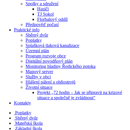
Spolky a sdružení
Hasiči
TJ Sokol
Florbalový oddíl
Předpověď počasí
Praktické info
Sběrný dvůr
Poplatky
Splašková tlaková kanalizace
Územní plán
Program rozvoje obce
Digitální povodňový plán
Monitoring hladiny Ředického potoka
Mapový server
Služby v obci
Hlášení pálení a ohňostrojů
Životní situace
Projekt „72 hodin – Jak se připravit na krizové
situace a společně je zvládnout"
Kontakty
Poplatky
Sběrný dvůr
Mateřská škola
Základní škola