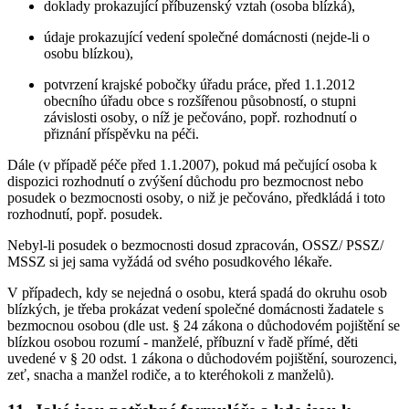
doklady prokazující příbuzenský vztah (osoba blízká),
údaje prokazující vedení společné domácnosti (nejde-li o
osobu blízkou),
potvrzení krajské pobočky úřadu práce, před 1.1.2012
obecního úřadu obce s rozšířenou působností, o stupni
závislosti osoby, o níž je pečováno, popř. rozhodnutí o
přiznání příspěvku na péči.
Dále (v případě péče před 1.1.2007), pokud má pečující osoba k
dispozici rozhodnutí o zvýšení důchodu pro bezmocnost nebo
posudek o bezmocnosti osoby, o niž je pečováno, předkládá i toto
rozhodnutí, popř. posudek.
Nebyl-li posudek o bezmocnosti dosud zpracován, OSSZ/ PSSZ/
MSSZ si jej sama vyžádá od svého posudkového lékaře.
V případech, kdy se nejedná o osobu, která spadá do okruhu osob
blízkých, je třeba prokázat vedení společné domácnosti žadatele s
bezmocnou osobou (dle ust. § 24 zákona o důchodovém pojištění se
blízkou osobou rozumí - manželé, příbuzní v řadě přímé, děti
uvedené v § 20 odst. 1 zákona o důchodovém pojištění, sourozenci,
zeť, snacha a manžel rodiče, a to kteréhokoli z manželů).