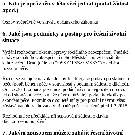
5. Kdo je oprávněn v této věci jednat (podat žádost
apod.)
Osoby svéprávné ve smyslu občanského zákoníku.
6. Jaké jsou podmínky a postup pro řešení životní
situace
Vydání rozhodnutí okresní správy sociálního zabezpečení, Pražské
správy sociálního zabezpečení nebo Městské správy sociálního
zabezpečení Brno (dále jen "OSSZ/ PSSZ/ MSSZ") o době a
rozsahu péče.
Řízení se zahajuje na základě návrhu, který se podává po skončení
péče (popř. během péče v souvislosti s podáním žádosti o důchod).
Od 1.2.2018 odpadá povinnost podání návrhu nejpozději do dvou
let od skončení péče, tzn., že návrh může být podán kdykoliv po
skončení péče. Podmínka dvouleté lhůty pro podání návrhu však
zůstává nadále zachována v případě péče skončené před 1.2.2018.
Rozhodnutí se předkládá při sepisování žádosti o dávku
důchodového pojištění.
7. Jakým způsobem můžete zahájit řešení životní