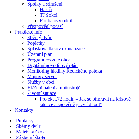
Spolky a sdružení
Hasiči
TJ Sokol
Florbalový oddíl
Předpověď počasí
Praktické info
Sběrný dvůr
Poplatky
Splašková tlaková kanalizace
Územní plán
Program rozvoje obce
Digitální povodňový plán
Monitoring hladiny Ředického potoka
Mapový server
Služby v obci
Hlášení pálení a ohňostrojů
Životní situace
Projekt „72 hodin – Jak se připravit na krizové
situace a společně je zvládnout"
Kontakty
Poplatky
Sběrný dvůr
Mateřská škola
Základní škola