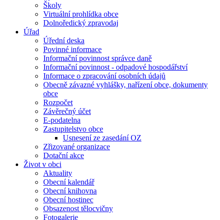
Školy
Virtuální prohlídka obce
Dolnoředický zpravodaj
Úřad
Úřední deska
Povinné informace
Informační povinnost správce daně
Informační povinnost - odpadové hospodářství
Informace o zpracování osobních údajů
Obecně závazné vyhlášky, nařízení obce, dokumenty
obce
Rozpočet
Závěrečný účet
E-podatelna
Zastupitelstvo obce
Usnesení ze zasedání OZ
Zřizované organizace
Dotační akce
Život v obci
Aktuality
Obecní kalendář
Obecní knihovna
Obecní hostinec
Obsazenost tělocvičny
Fotogalerie