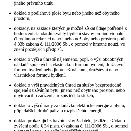
jiného právního titulu,
doklad o podlahové ploše bytu nebo jiného než obytného
prostoru,
doklady, na základě kterých je možné získat údaje potřebné k
hodnocení standardů kvality bydlení stavby pro individuální
či rodinnou rekreaci nebo jiného než obytného prostoru podle
§ 33b zákona č. 111/2006 Sb., o pomoci v hmotné nouzi, ve
znění pozdějších předpisů,
doklad o výši a úhradě nájemného, popř. o výši obdobných
nákladů spojených s vlastnickou formou bydlení, družstevní
formou bydlení nebo jinou než nájemní, družstevní nebo
vlastnickou formou bydlení,
doklad o výši pravidelných úhrad za služby bezprostředně
spojené s užíváním bytu, jiného než obytného prostoru nebo
ubytovacího zařízení a rozpis těchto služeb,
doklad o výši úhrady za dodávku elektrické energie a plynu,
příp. dalších druhů paliv, a rozpis těchto energií,
doklad prokazující zdravotní stav žadatele, jestliže je žádáno
zvýšení podle § 34 písm. c) zákona č. 111/2006 Sb., o pomoci