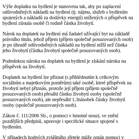
Výše doplatku na bydlení je stanovena tak, aby po zaplacení
odůvodněných nákladů na bydlení (tj. nájmu, služeb s bydlením
spojených a nákladů za dodávky energií) snížených o příspěvek na
bydlení zůstala osobě či rodině částka živobytí.
Nárok na doplatek na bydlení má žadatel užívající byt na základě
právního titulu, jehož příjem (příjem společně posuzovaných osob)
je po úhradě odůvodněných nákladů na bydlení nižší než částka
jeho živobytí (částka živobytí společně posuzovaných osob).
Podmínkou nároku na doplatek na bydlení je získání nároku na
příspěvek na živobytí.
Doplatek na bydlení lze přiznat (s přihlédnutím k celkovým
sociálním a majetkovým poměrům) také osobě, které příspěvek na
živobytí nebyl přiznán, protože její příjem (příjem společně
posuzovaných osob) přesáhl částku živobytí osoby (společně
posuzovaných osob), ale nepřesáhl 1,3násobek částky živobytí
osoby (společně posuzovaných osob).
Zákon č. 111/2006 Sb., o pomoci v hmotné nouzi, ve znění
pozdějších předpisů, upravuje i specifické situace spojené s
bydlením.
V případech hodných zvláštního zřetele může orgán pomoci v