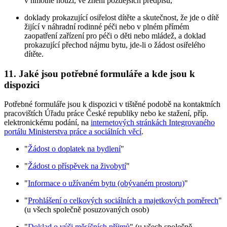
v hmotné nouzi, ve znění pozdějších předpisů,
doklady prokazující osiřelost dítěte a skutečnost, že jde o dítě
žijící v náhradní rodinné péči nebo v plném přímém
zaopatření zařízení pro péči o děti nebo mládež, a doklad
prokazující přechod nájmu bytu, jde-li o žádost osiřelého
dítěte.
11. Jaké jsou potřebné formuláře a kde jsou k
dispozici
Potřebné formuláře jsou k dispozici v tištěné podobě na kontaktních
pracovištích Úřadu práce České republiky nebo ke stažení, příp.
elektronickému podání, na
internetových stránkách Integrovaného
portálu Ministerstva práce a sociálních věcí
.
"
Žádost o doplatek na bydlení
"
"
Žádost o příspěvek na živobytí
"
"
Informace o užívaném bytu (obývaném prostoru)
"
"
Prohlášení o celkových sociálních a majetkových poměrech
"
(u všech společně posuzovaných osob)
"
Doklad o výši měsíčních příjmů
" (u všech společně