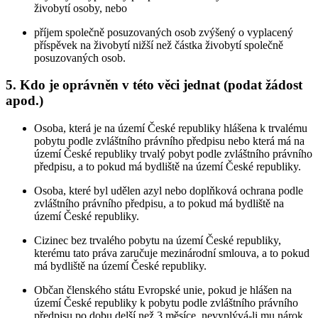
živobytí osoby, nebo
příjem společně posuzovaných osob zvýšený o vyplacený
příspěvek na živobytí nižší než částka živobytí společně
posuzovaných osob.
5. Kdo je oprávněn v této věci jednat (podat žádost
apod.)
Osoba, která je na území České republiky hlášena k trvalému
pobytu podle zvláštního právního předpisu nebo která má na
území České republiky trvalý pobyt podle zvláštního právního
předpisu, a to pokud má bydliště na území České republiky.
Osoba, které byl udělen azyl nebo doplňková ochrana podle
zvláštního právního předpisu, a to pokud má bydliště na
území České republiky.
Cizinec bez trvalého pobytu na území České republiky,
kterému tato práva zaručuje mezinárodní smlouva, a to pokud
má bydliště na území České republiky.
Občan členského státu Evropské unie, pokud je hlášen na
území České republiky k pobytu podle zvláštního právního
předpisu po dobu delší než 3 měsíce, nevyplývá-li mu nárok