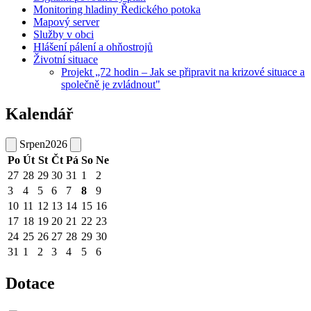
Monitoring hladiny Ředického potoka
Mapový server
Služby v obci
Hlášení pálení a ohňostrojů
Životní situace
Projekt „72 hodin – Jak se připravit na krizové situace a
společně je zvládnout"
Kalendář
Srpen
2026
Po
Út
St
Čt
Pá
So
Ne
27
28
29
30
31
1
2
3
4
5
6
7
8
9
10
11
12
13
14
15
16
17
18
19
20
21
22
23
24
25
26
27
28
29
30
31
1
2
3
4
5
6
Dotace