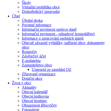
Školy
Virtuální prohlídka obce
Dolnoředický zpravodaj
Úřad
Úřední deska
Povinné informace
Informační povinnost správce daně
Informační povinnost - odpadové hospodářství
Informace o zpracování osobních údajů
Obecně závazné vyhlášky, nařízení obce, dokumenty
obce
Rozpočet
Závěrečný účet
E-podatelna
Zastupitelstvo obce
Usnesení ze zasedání OZ
Zřizované organizace
Dotační akce
Život v obci
Aktuality
Obecní kalendář
Obecní knihovna
Obecní hostinec
Obsazenost tělocvičny
Fotogalerie