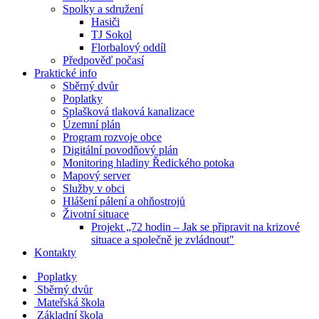
Spolky a sdružení
Hasiči
TJ Sokol
Florbalový oddíl
Předpověď počasí
Praktické info
Sběrný dvůr
Poplatky
Splašková tlaková kanalizace
Územní plán
Program rozvoje obce
Digitální povodňový plán
Monitoring hladiny Ředického potoka
Mapový server
Služby v obci
Hlášení pálení a ohňostrojů
Životní situace
Projekt „72 hodin – Jak se připravit na krizové
situace a společně je zvládnout"
Kontakty
Poplatky
Sběrný dvůr
Mateřská škola
Základní škola