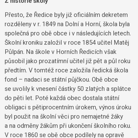
Z historie školy
Přesto, že Ředice byly již oficiálním dekretem
rozděleny v r. 1849 na Dolní a Horní, škola byla
společná pro obě obce i v následujících letech.
Školní kroniku založil v roce 1854 učitel Matěj
Půlpán. Na škole v Horních Ředicích však
působil jako prozatímní učitel již pět a půl roku
předtím. V tomtéž roce založila ředická škola
fond – nadaci se státní půjčkou. Obě obce
se uvolily k vnesení částky 50 zlatých a splátce
do pěti let. Poté každá obec dostala státní
obligaci s pětiprocentním úrokem, výnos úroku
byl použit na školní věci pro nemajetné žáky
a na odměny žákům při ukončení školního roku.
V roce 1860 se obě obce podílely na opravě